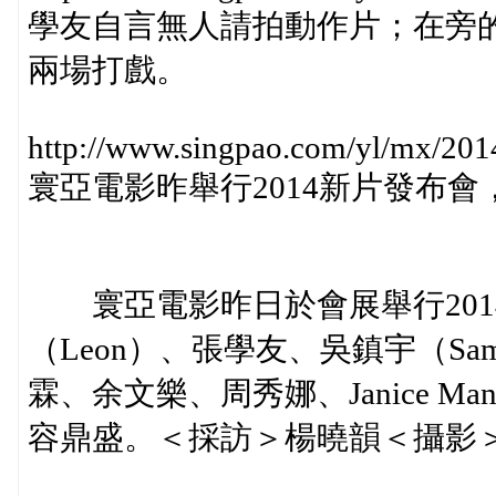
學友自言無人請拍動作片；在旁
兩場打戲。
http://www.singpao.com/yl/mx/2
寰亞電影昨舉行2014新片發布
寰亞電影昨日於會展舉行201
（Leon）、張學友、吳鎮宇（S
霖、余文樂、周秀娜、Janice M
容鼎盛。＜採訪＞楊曉韻＜攝影