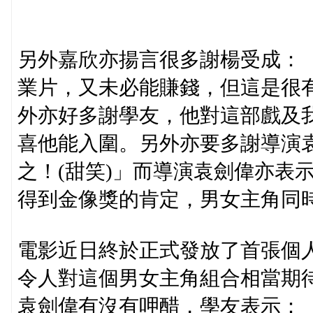
另外嘉欣亦揚言很多謝楊受成：
業片，又未必能賺錢，但這是很
外亦好多謝學友，他對這部戲及
喜他能入圍。另外亦要多謝導演
之！(甜笑)」而導演袁劍偉亦表
得到金像獎的肯定，男女主角同
電影近日終於正式發放了首張個
令人對這個男女主角組合相當期
袁劍偉有沒有呷醋，學友表示：