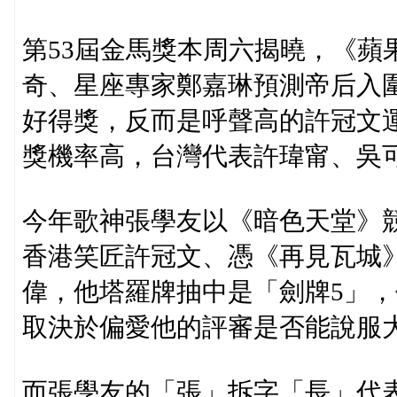
第53屆金馬獎本周六揭曉，《蘋
奇、星座專家鄭嘉琳預測帝后入
好得獎，反而是呼聲高的許冠文
獎機率高，台灣代表許瑋甯、吳
今年歌神張學友以《暗色天堂》
香港笑匠許冠文、憑《再見瓦城
偉，他塔羅牌抽中是「劍牌5」
取決於偏愛他的評審是否能說服
而張學友的「張」拆字「長」代