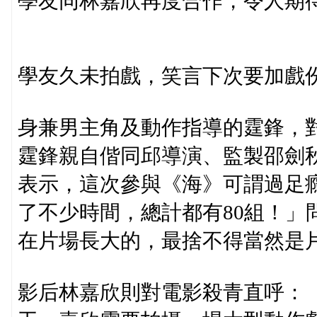
學友同林嘉欣再度合作，令人期
學友久未拍戲，笑言下次要加戲
身兼男主角及動作指導的霆鋒，
霆鋒親自偕同邱導演、監製邵劍
表示，這次參與《海》可謂過足癮
了不少時間，總計都有80組！」
在片場長大的，最捨不得當然是
影后林嘉欣則對電影殺青直呼：