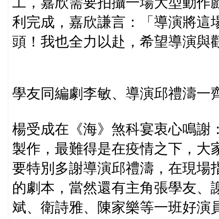
工，嘉欣需要拍攝一場大型動作
利完成，嘉欣謙言：「導演將這
頭！我也全力以赴，希望導演與
學友同編劇李敏、導演邱禮濤一
楊受成在《海》煞科宴衷心鳴謝
製作，最難得是在疫情之下，大
要特別多謝導演邱禮濤，在現場
的劇本，當然還有主角張學友、
斌、衛詩雅、陳家樂等一班好演