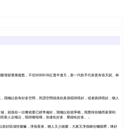
樂壇卻逐漸復甦，不但MIRROR紅透半邊天，新一代歌手代表更有張天賦、林
嘅，我哋以前有好多空間，所謂空間就係你真係唱得唔好，或者跳得唔好，啲人
富城，就係佢一出嚟就要已經準備好，我哋以前就爭啲，我覺得佢哋而家犀利
嗰班新人企喺台，唱得㗎啦喎，加速咗好多、壓縮咗好多。」
哋以前好區域性㗎嘛，淨係香港，啲人又少娛樂，大家又淨係睇住嗰樣嘢，咪好