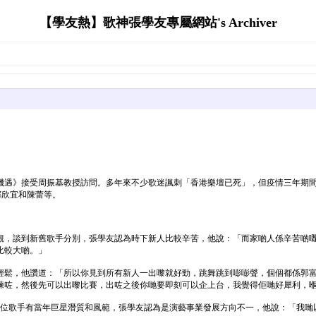
【學友熱】歌神張學友專屬網站's Archiver
機遇》接受周振基教授訪問。多年來不少歌迷諷刺「香港樂壇已死」，但疫情三年期間
的鄭欣宜和陳蕾等。
小覷，談到新舊歌手分別，張學友認為時下新人比較辛苦，他說：「而家啲人係辛苦啲
比較大啲。」
輕鬆，他讚道：「所以你見到所有新人一出嚟就好勁，跳舞跳到嘭嘭聲，個個都係郭
練咗，然後先可以出嚟比賽，出咗之後你哋要即刻可以企上台，我覺得佢哋好犀利，
一位歌手有當年巨星潛質和風範，張學友認為是演藝事業發展方向不一，他說：「我