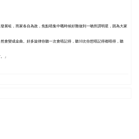
尾發展咗，而家各自為政，焦點唔集中嘅時候好難做到一啲所謂明星，因為大家
然會變成金曲。好多旋律你聽一次會唔記得，聽10次你想唔記得都唔得，聽
方。」