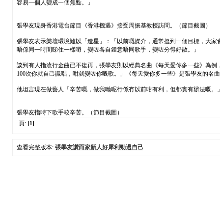
容易一個人變成一個焦點。」
張學友現身香港電台節目《香港機遇》接受周振基教授訪問。（節目截圖）
張學友表示樂壇環境難以「造星」：「以前嘅媒介，通常搵到一個目標，大家
唔係同一時間睇住一樣嘢，變咗各自鍾意唔同歌手，變咗分得好散。」
談到有人指流行金曲已不復再，張學友則以經典名曲《每天愛你多一些》為例
100次你就自己識唱，咁就變咗你嘅歌。」《每天愛你多一些》是張學友的名
他坦言現在做藝人「辛苦嘅，做我哋呢行係冇以前咁有利，但都實有辦法嘅。
張學友指時下歌手較辛苦。（節目截圖）
頁:
[1]
查看完整版本:
張學友讚而家新人好犀利勁過自己