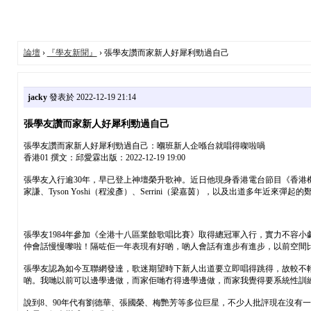
論壇
›
『學友新聞』
› 張學友讚而家新人好犀利勁過自己
jacky
發表於 2022-12-19 21:14
張學友讚而家新人好犀利勁過自己
張學友讚而家新人好犀利勁過自己：嗰班新人企喺台就唱得㗎啦喎
香港01 撰文：邱愛霖出版：2022-12-19 19:00
張學友入行逾30年，早已登上神壇榮升歌神。近日他現身香港電台節目《香港
家謙、Tyson Yoshi（程浚彥）、Serrini（梁嘉茵），以及出道多年近來彈起
張學友1984年參加《全港十八區業餘歌唱比賽》取得總冠軍入行，實力不容
仲會話慢慢嚟啦！隔咗佢一年表現有好啲，啲人會話有進步有進步，以前空間
張學友認為如今互聯網發達，歌迷期望時下新人出道要立即唱得跳得，故較不
啲。我哋以前可以邊學邊做，而家佢哋冇得邊學邊做，而家我覺得要系統性訓
說到8、90年代有劉德華、張國榮、梅艷芳等多位巨星，不少人批評現在沒有