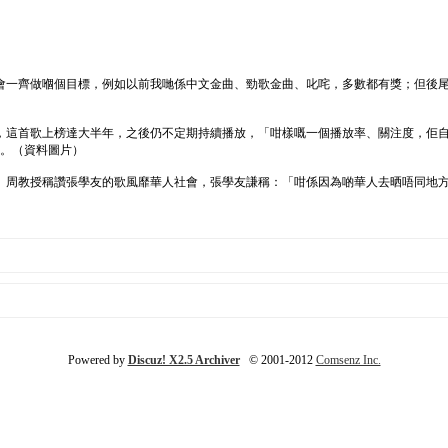
會一齊做嗰個目標，例如以前我哋係中文金曲、勁歌金曲、叱咤，多數都有獎；但後
，這首歌上榜達大半年，之後仍不定期持續播放，「咁樣嘅一個播放率、關注度，佢自
曲。（資料圖片）
」周教授稱讚張學友的歌風靡華人社會，張學友謙稱：「咁係因為啲華人去晒唔同地
Powered by
Discuz! X2.5 Archiver
© 2001-2012
Comsenz Inc.