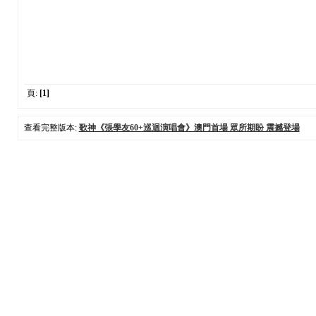
頁:
[1]
查看完整版本:
歌神《張學友60+巡迴演唱會》澳門首場 眾所期盼 震撼登場