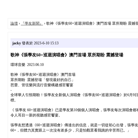
論壇
›
『學友新聞』
› 歌神《張學友60+巡迴演唱會》澳門首場 眾所期盼 震撼
jacky
發表於 2023-6-10 15:13
歌神《張學友60+巡迴演唱會》澳門首場 眾所期盼 震撼登場
環球音樂 2023.06.10
歌神《張學友60+巡迴演唱會》澳門首場
眾所期盼 震撼登場「發現最好的自己」
芭蕾、管弦樂與流行音樂構建感官饗宴
-
全球華人引頸期盼！張學友全新個人演唱會《張學友60+巡迴演唱會》於6月
標。
《 張學友 60+巡迴演唱會》已是學友第10個個人演唱會，張學友每次演唱
令人耳目一新的視聽感官饗宴。
張學友想透過《60+巡迴演唱會》傳達出的信息，就是一切從初心出發，張學
60+，但體力其實跟上一次沒有差多少，只是怕觀眾看我跳的辛苦而已。」