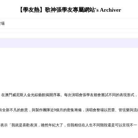
【學友熱】歌神張學友專屬網站's Archiver
登場
9日 在澳門威尼斯人金光綜藝館揭開序幕。每次演唱會張學友都會嘗試不同的表現形式
會都有全新不凡的創意，與製作團隊近9個月的密集籌備，演唱會整場以芭蕾、管弦樂與
友表示「我就是喜歡表演，雖然年紀大了，但我相信在人生不同階段還是可以呈現不一