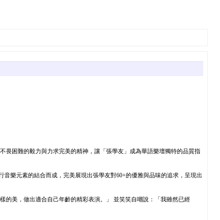
，不畏困難的毅力與力求完美的精神，讓「張學友」成為華語樂壇獨特的品質指
流行音樂元素的結合而成，完美展現出張學友對60+的優雅與品味的追求，呈現出
 樣的美，做出適合自己年齡的精彩表演。」 並笑笑自嘲說：「我雖然已經