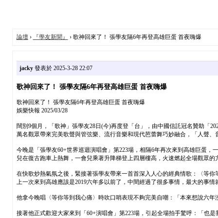
論壇
›
『學友新聞』
› 歌神回來了！ 張學友隔6年再登高雄巨蛋 首夜嗨爆
jacky
發表於 2025-3-28 22:07
歌神回來了！ 張學友隔6年再登高雄巨蛋 首夜嗨爆
歌神回來了！ 張學友隔6年再登高雄巨蛋 首夜嗨爆
娛樂快報 2025/03/28
闊別9個月，「歌神」張學友28日(今)再度登「台」，由中國信託冠名贊助「2
萬名觀眾帶來完美歌聲與管弦樂、流行音樂和現代芭蕾舞巧妙融合，「人聲、
今晚是「張學友60+世界巡迴演唱會」第223場，相隔6年再次來到高雄巨蛋，
兒在復古跑車上熱舞，一會兒乘著升降梯登上四層樓高，火速燃起全場觀眾的
在快歌炒熱氣氛之後，緊接著張學友帶來一首首深入人心的經典情歌：〈等你
上一次來到高雄應該是2019六年多以前了，中間經過了很多事情，最大的事
他拿今晚唱〈等你等到我心痛〉時吹口哨表現不夠完美自嘲：「本來想說六年
接著他正式歡迎大家來到「60+演唱會」第223場，引起全場拍手驚呼：「也