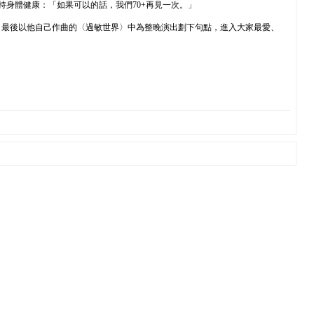
身體健康：「如果可以的話，我們70+再見一次。」
，最後以他自己作曲的〈過敏世界〉中為整晚演出劃下句點，進入大家最愛、