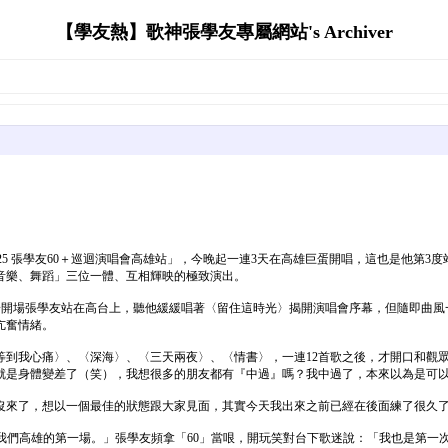
【學友熱】歌神張學友專屬網站's Archiver
025 張學友60＋巡迴演唱會高雄站」，今晚起一連3天在高雄巨蛋開唱，這也是他第
音樂、舞蹈」三位一體、互相輝映的極致演出。
一開場張學友站在高台上，聽他緩緩唱著〈留住這時光〉揭開演唱會序幕，但隨即曲風一轉，
亢奮情緒。
等到我心痛〉、〈深海〉、〈三天兩夜〉、〈情書〉，一連12首歌之後，才開口和觀
情就是身體變差了（笑），我想很多的朋友都有『中過』嗎？我中過了，本來以為是可
沒來了，想以一個最佳的狀態跟大家見面，其實今天我出來之前已經在後面練了很久
是我們高雄的第一場。」張學友頻拿「60」當哏，開玩笑對台下歌迷說：「我也是第一次