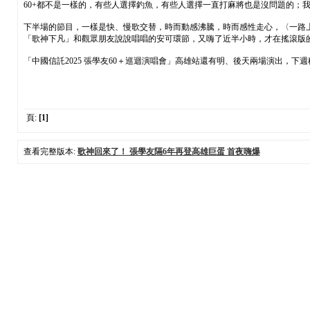
60+都不是一樣的，有些人選擇釣魚，有些人選擇一直打麻將也是沒問題的；
下半場的節目，一樣是快、慢歌交替，時而動感沸騰，時而感性走心，〈一路
「歌神下凡」和觀眾朋友說說唱唱的安可環節，又嗨了近半小時，才在搖滾版
「中國信託2025 張學友60＋巡迴演唱會」高雄站還有明、後天兩場演出，下
頁:
[1]
查看完整版本:
歌神回來了！ 張學友隔6年再登高雄巨蛋 首夜嗨爆