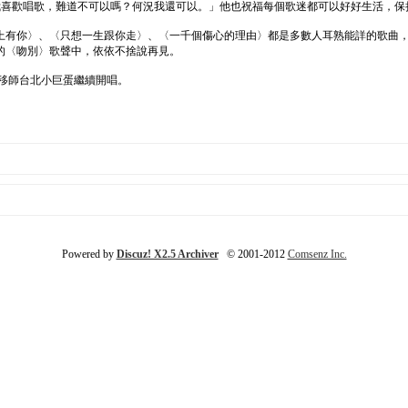
我喜歡唱歌，難道不可以嗎？何況我還可以。」他也祝福每個歌迷都可以好好生活，保持
上有你〉、〈只想一生跟你走〉、〈一千個傷心的理由〉都是多數人耳熟能詳的歌曲
的〈吻別〉歌聲中，依依不捨說再見。
週移師台北小巨蛋繼續開唱。
Powered by
Discuz! X2.5 Archiver
© 2001-2012
Comsenz Inc.