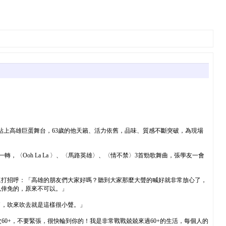
3度站上高雄巨蛋舞台，63歲的他天籟、活力依舊，品味、質感不斷突破，為現場
〈Ooh La La 〉、〈馬路英雄〉、〈情不禁〉3首勁歌舞曲，張學友一會
眾打招呼：「高雄的朋友們大家好嗎？聽到大家那麼大聲的喊好就非常放心了，
以倖免的，原來不可以。」
了，吹來吹去就是這樣很小聲。」
60+，不要緊張，很快輪到你的！我是非常戰戰兢兢來過60+的生活，每個人的