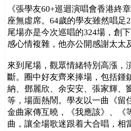
《張學友60+巡迴演唱會香港終
座無虛席。64歲的學友雖然唱足20
尾場亦是今次巡唱的324場，創
感心情複雜，他亦公開感謝太太
來到尾場，觀眾情緒特別高漲，
斷。圈中好友齊來捧場，包括鍾
納、鄧麗欣、余安安、張家輝、
等，場面熱鬧。學友以一曲《留
金曲家傳互曉，《我應該》、《
曲，讓全場歌迷跟着大合唱，相