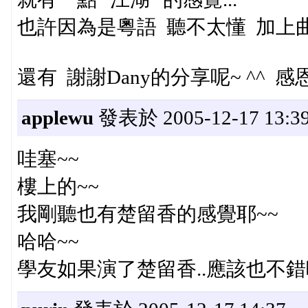
也許因為是粵語 聽不太懂 加上
還有 謝謝Dany的分享呢~ ^^ 感
applewu
發表於 2005-12-17 13:3
哇塞~~
樓上的~~
我剛聽也有楚留香的感覺耶~~
哈哈~~
學友如果演了楚留香..應該也不錯吧!! 