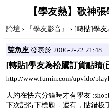
【學友熱】歌神張學友專
論壇
›
『學友影音』
› [轉貼]學
雙魚座
發表於 2006-2-22 21:48
[轉貼]學友為松鷹訂貨點睛(
http://www.fumin.com/upvido/playl
大約在快六分鐘時才有學友 :shock
下次記得下標題，還有，貼錯板了．