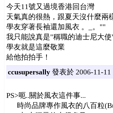
今天11號又過境香港回台灣
天氣真的很熱，跟夏天沒什麼兩樣…
學友穿著長袖還加風衣 。_。""
我只能說真是"稱職的迪士尼大使
學友就是這麼敬業
給他拍拍手！
ccusupersally
發表於 2006-11-11 
PS>呃..關於風衣這件事...
時尚品牌專作風衣的八百粒(Burb