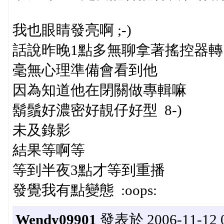
我也眼睛發亮啊 ;-)
話說昨晚1點多無聊拿著搖控器轉
毫無心理準備會看到他
因為知道他在閉關做專輯嘛
鬍鬚好濃密好靚仔好型 8-)
未及錄影
結果等啊等
等到半夜3點才等到重播
發覺我有點變態 :oops:
Wendy09901
發表於 2006-11-12 0