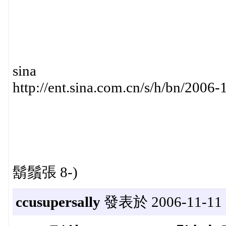
sina
http://ent.sina.com.cn/s/h/bn/2006
鬍鬚張 8-)
ccusupersally
發表於 2006-11-11 