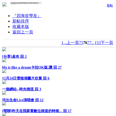
龍堂 / 2004-12-24 23:25
amyangel / 2004-12-17 23:39
puple / 2004-12-25 17:44
smallrice / 2005-1-2 18:49
adaho / 2005-1-1 16:44
himura / 2004-12-29 18:34
ayu8389 / 2004-11-1 18:20
sand / 2004-12-6 22:56
mfeo / 2004-12-29 13:24
YQ / 2004-12-20 20:15
發帖
『四海皆學友』
新帖排序
收藏本版
返回上一頁
1 ..
上一頁
75
76
77
.. 153
下一頁
[分享]桌布
回 2
life is like a dream卡拉OK版.讚
回 27
12月24日雪狼湖圖片欣賞
回 6
一個網站--時光倒流
回 3
活出生命Live演唱會
回 12
[閒聊]昨天在我家看數位頻道的時候...
回 17