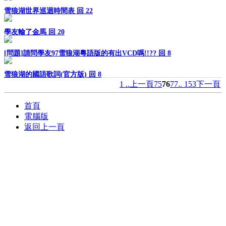
雪狼湖世界巡迴時間表
回 22
學友輸了金馬
回 20
[問題]請問學友97雪狼湖粵語版的有出VCD嗎!!??
回 8
雪狼湖的國語歌詞(官方版)
回 8
1 ..
上一頁
75
76
77
.. 153
下一頁
首頁
電腦版
返回上一頁