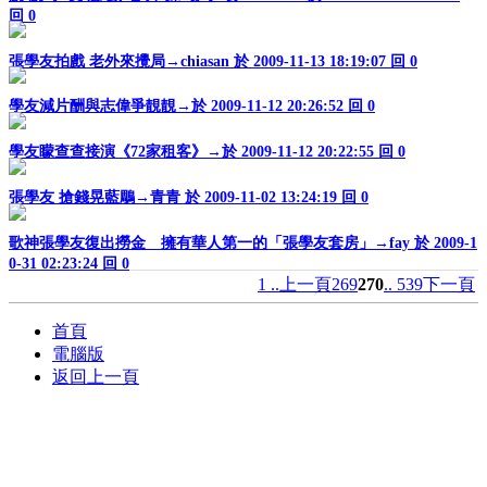
回 0
張學友拍戲 老外來攪局→chiasan 於 2009-11-13 18:19:07
回 0
學友減片酬與志偉爭靚靚→於 2009-11-12 20:26:52
回 0
學友矇查查接演《72家租客》→於 2009-11-12 20:22:55
回 0
張學友 搶錢晃藍鵰→青青 於 2009-11-02 13:24:19
回 0
歌神張學友復出撈金 擁有華人第一的「張學友套房」→fay 於 2009-1
0-31 02:23:24
回 0
1 ..
上一頁
269
270
.. 539
下一頁
首頁
電腦版
返回上一頁