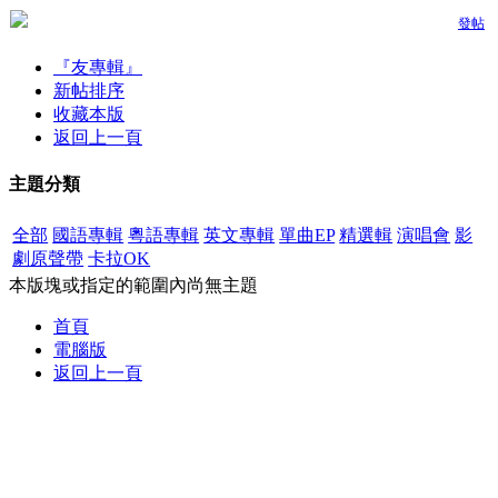
發帖
『友專輯』
新帖排序
收藏本版
返回上一頁
主題分類
全部
國語專輯
粵語專輯
英文專輯
單曲EP
精選輯
演唱會
影
劇原聲帶
卡拉OK
本版塊或指定的範圍內尚無主題
首頁
電腦版
返回上一頁