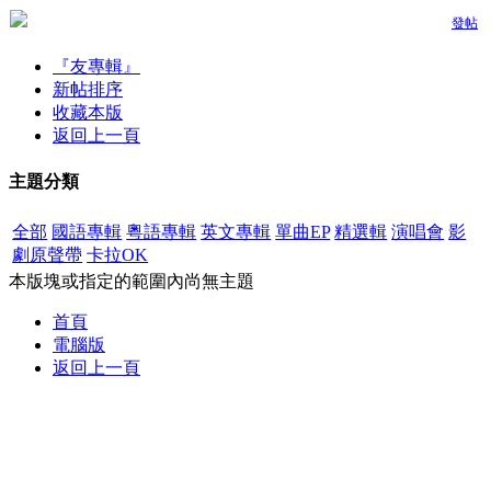
發帖
『友專輯』
新帖排序
收藏本版
返回上一頁
主題分類
全部
國語專輯
粵語專輯
英文專輯
單曲EP
精選輯
演唱會
影
劇原聲帶
卡拉OK
本版塊或指定的範圍內尚無主題
首頁
電腦版
返回上一頁