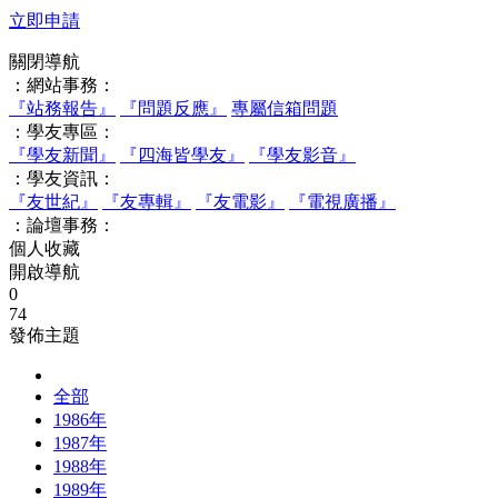
立即申請
關閉導航
：網站事務：
『站務報告』
『問題反應』
專屬信箱問題
：學友專區：
『學友新聞』
『四海皆學友』
『學友影音』
：學友資訊：
『友世紀』
『友專輯』
『友電影』
『電視廣播』
：論壇事務：
個人收藏
開啟導航
0
74
發佈主題
全部
1986年
1987年
1988年
1989年