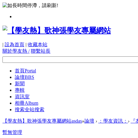
|
設為首頁
|
收藏本站
關於學友熱 /
聯繫站長
首頁
Portal
論壇
BBS
新聞
專輯
資訊室
相冊
Album
搜索
全站搜索
【學友熱】歌神張學友專屬網站asdas
»
論壇
›
：學友資訊：
›
『
暫無管理