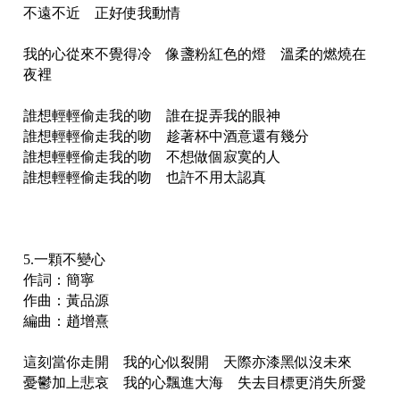
不遠不近 正好使我動情
我的心從來不覺得冷 像盞粉紅色的燈 溫柔的燃燒在
夜裡
誰想輕輕偷走我的吻 誰在捉弄我的眼神
誰想輕輕偷走我的吻 趁著杯中酒意還有幾分
誰想輕輕偷走我的吻 不想做個寂寞的人
誰想輕輕偷走我的吻 也許不用太認真
5.一顆不變心
作詞：簡寧
作曲：黃品源
編曲：趙增熹
這刻當你走開 我的心似裂開 天際亦漆黑似沒未來
憂鬱加上悲哀 我的心飄進大海 失去目標更消失所愛