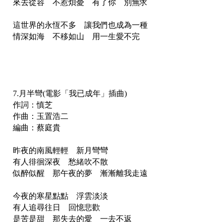
來去從容 不惹煩憂 有了你 別無求
這世界的永恆不多 讓我們也成為一種
情深如海 不移如山 用一生愛不完
7.月半彎(電影「我已成年」插曲)
作詞：慎芝
作曲：玉置浩二
編曲：蔡庭貴
昨夜的南風輕輕 新月彎彎
有人徘徊深夜 愁緒吹不散
似醉似醒 那午夜的夢 漸漸離我走遠
今夜的寒星點點 浮雲淡淡
有人追尋往日 回憶悲歡
是苦是甜 那失去的愛 一去不返