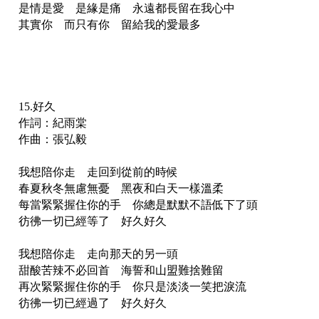
是情是愛 是緣是痛 永遠都長留在我心中
其實你 而只有你 留給我的愛最多
15.好久
作詞：紀雨棠
作曲：張弘毅
我想陪你走 走回到從前的時候
春夏秋冬無慮無憂 黑夜和白天一樣溫柔
每當緊緊握住你的手 你總是默默不語低下了頭
彷彿一切已經等了 好久好久
我想陪你走 走向那天的另一頭
甜酸苦辣不必回首 海誓和山盟難捨難留
再次緊緊握住你的手 你只是淡淡一笑把淚流
彷彿一切已經過了 好久好久