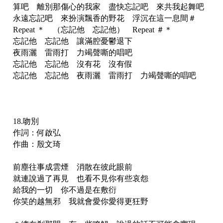
算吧 離別那傷心的我家 盡快忘記吧 來共我起舞吧
永遠忘記吧 來扮演飄香的野花 浮沉在這一息間＃
Repeat ＊ （忘記他 忘記他） Repeat ＃＊
忘記他 忘記他 讓滿腔憂鬱退下
夜雨灑 雷雨打 力竭聲嘶的唱吧
忘記他 忘記他 沒有花 沒有假
忘記他 忘記他 夜雨灑 雷雨打 力竭聲嘶的唱吧
18.吻別
作詞：何啟弘
作曲：殷文琦
前塵往事成雲煙 消散在彼此眼前
就連說過了再見 也看不見你有些哀怨
給我的一切 你不過是在敷衍
你笑的越無邪 我就會愛你愛得更狂野