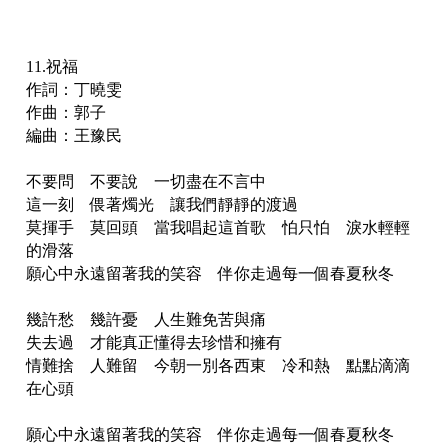
11.祝福
作詞：丁曉雯
作曲：郭子
編曲：王豫民
不要問 不要說 一切盡在不言中
這一刻 偎著燭光 讓我們靜靜的渡過
莫揮手 莫回頭 當我唱起這首歌 怕只怕 淚水輕輕
的滑落
願心中永遠留著我的笑容 伴你走過每一個春夏秋冬
幾許愁 幾許憂 人生難免苦與痛
失去過 才能真正懂得去珍惜和擁有
情難捨 人難留 今朝一別各西東 冷和熱 點點滴滴
在心頭
願心中永遠留著我的笑容 伴你走過每一個春夏秋冬