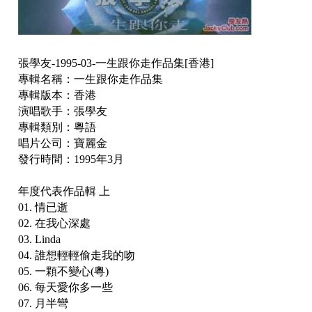
張學友-1995-03-一生跟你走作品集[香港]
專輯名稱：一生跟你走作品集
專輯版本：香港
演唱歌手：張學友
專輯類別：粵語
唱片公司：寶麗金
發行時間：1995年3月
年度代表作品輯 上
01. 情已逝
02. 在我心深處
03. Linda
04. 誰想輕輕偷走我的吻
05. 一顆不變心(粵)
06. 每天愛你多一些
07. 月半彎