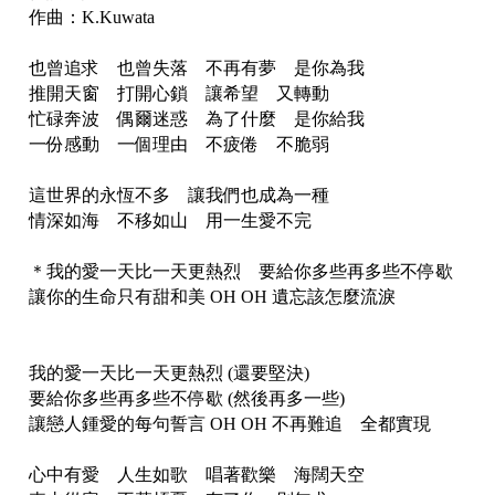
作曲：K.Kuwata
也曾追求 也曾失落 不再有夢 是你為我
推開天窗 打開心鎖 讓希望 又轉動
忙碌奔波 偶爾迷惑 為了什麼 是你給我
一份感動 一個理由 不疲倦 不脆弱
這世界的永恆不多 讓我們也成為一種
情深如海 不移如山 用一生愛不完
＊我的愛一天比一天更熱烈 要給你多些再多些不停歇
讓你的生命只有甜和美 OH OH 遺忘該怎麼流淚
我的愛一天比一天更熱烈 (還要堅決)
要給你多些再多些不停歇 (然後再多一些)
讓戀人鍾愛的每句誓言 OH OH 不再難追 全都實現
心中有愛 人生如歌 唱著歡樂 海闊天空