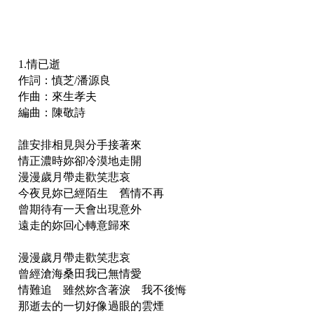
1.情已逝
作詞：慎芝/潘源良
作曲：來生孝夫
編曲：陳敬詩
誰安排相見與分手接著來
情正濃時妳卻冷漠地走開
漫漫歲月帶走歡笑悲哀
今夜見妳已經陌生 舊情不再
曾期待有一天會出現意外
遠走的妳回心轉意歸來
漫漫歲月帶走歡笑悲哀
曾經滄海桑田我已無情愛
情難追 雖然妳含著淚 我不後悔
那逝去的一切好像過眼的雲煙