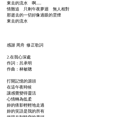
東去的流水 啊.....
情難追 只剩午夜夢迴 無人相對
那逝去的一切好像過眼的雲煙
東去的流水
感謝 周舟 修正歌詞
2.在我心深處
作詞：呂承明
作曲：林敏聰
打開記憶的源頭
在這午夜時候
讓感覺變得靈活
心情轉為低柔
妳的倩影輕輕地走過
妳的笑語是我的所有