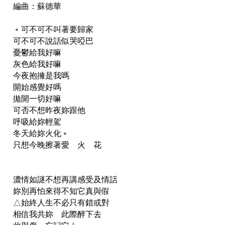
編曲：蘇德華
﹡可不可不叫著要歸家
可不可不說話似哭啞巴
憂鬱給我好嘛
灰色給我好嘛
今夜抱擁是我嗎
開始感覺好嗎
拋開一切好嘛
可否不想昨夜妳跟他
呼吸給妳輕駕
冬天給妳火化﹡
只想今晚擦著愛 火 花
濃情如謎不想再講感受及情話
妳別再怕來得不知它真與假
△始終人生不必只有錯或對
相信我共妳 此際醉下去