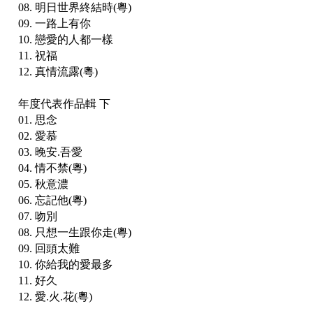
08. 明日世界終結時(粵)
09. 一路上有你
10. 戀愛的人都一樣
11. 祝福
12. 真情流露(粵)
年度代表作品輯 下
01. 思念
02. 愛慕
03. 晚安.吾愛
04. 情不禁(粵)
05. 秋意濃
06. 忘記他(粵)
07. 吻別
08. 只想一生跟你走(粵)
09. 回頭太難
10. 你給我的愛最多
11. 好久
12. 愛.火.花(粵)