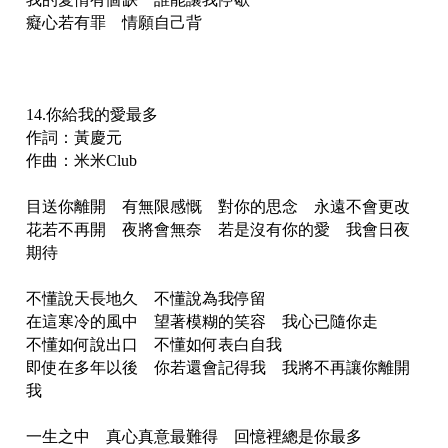
癡心若有罪 情願自己背
14.你給我的愛最多
作詞：黃慶元
作曲：米米Club
目送你離開 有無限感慨 對你的思念 永遠不會更改
花若不再開 夜將會無奈 若是沒有你的愛 我會日夜
期待
不懂說天長地久 不懂說為我停留
在這寒冷的風中 望著模糊的笑容 我心已隨你走
不懂如何說出口 不懂如何表白自我
即使在多年以後 你若還會記得我 我將不再讓你離開
我
一生之中 真心真意最難得 回憶裡總是你最多