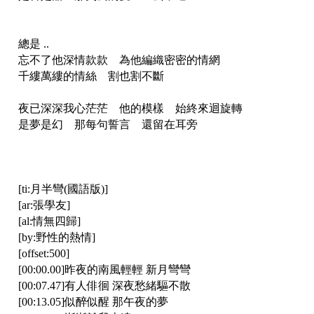
總是 ..
忘不了他深情款款 為他編織密密的情網
千縷萬縷的情絲 割也割不斷
夜已深深我心茫茫 他的模樣 始終來迴旋轉
是夢是幻 那每句誓言 還留在耳旁
[ti:月半彎(國語版)]
[ar:張學友]
[al:情無四歸]
[by:野性的熱情]
[offset:500]
[00:00.00]昨夜的南風輕輕 新月彎彎
[00:07.47]有人俳徊 深夜愁緒驅不散
[00:13.05]似醉似醒 那午夜的夢