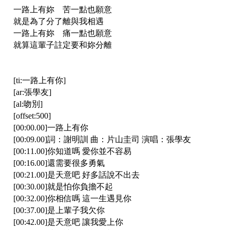
一路上有妳 苦一點也願意
就是為了分了離與我相遇
一路上有妳 痛一點也願意
就算這輩子註定要和妳分離
[ti:一路上有你]
[ar:張學友]
[al:吻別]
[offset:500]
[00:00.00]一路上有你
[00:09.00]詞：謝明訓 曲：片山圭司 演唱：張學友
[00:11.00]你知道嗎 愛你並不容易
[00:16.00]還需要很多勇氣
[00:21.00]是天意吧 好多話說不出去
[00:30.00]就是怕你負擔不起
[00:32.00]你相信嗎 這一生遇見你
[00:37.00]是上輩子我欠你
[00:42.00]是天意吧 讓我愛上你