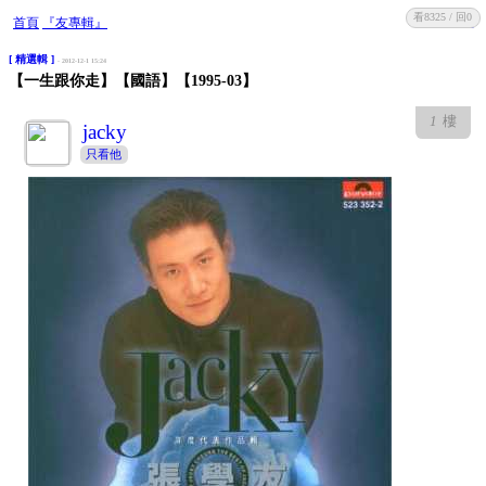
看8325 / 回0
收藏
回復
首頁
『友專輯』
[ 精選輯 ]
- 2012-12-1 15:24
【一生跟你走】【國語】【1995-03】
1
樓
jacky
只看他