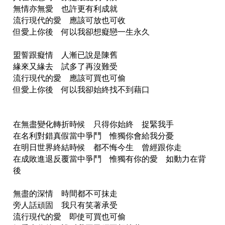
無情亦無愛 也許更有利成就
流行現代的愛 應該可放也可收
但愛上你後 何以我卻想癡戀一生永久
盟誓跟癡情 人漸已說是陳舊
緣來又緣去 試多了再沒難受
流行現代的愛 應該可買也可偷
但愛上你後 何以我卻始終找不到藉口
在無盡變化轉折時候 只得你始終 捉緊我手
在名利對錯真假當中爭鬥 惟獨你會給我分憂
在明日世界終結時候 都不悔今生 曾經跟你走
在成敗進退反覆當中爭鬥 惟獨有你的愛 如動力在背
後
無盡的深情 時間都不可抹走
旁人話頑固 我只有笑著承受
流行現代的愛 即使可買也可偷