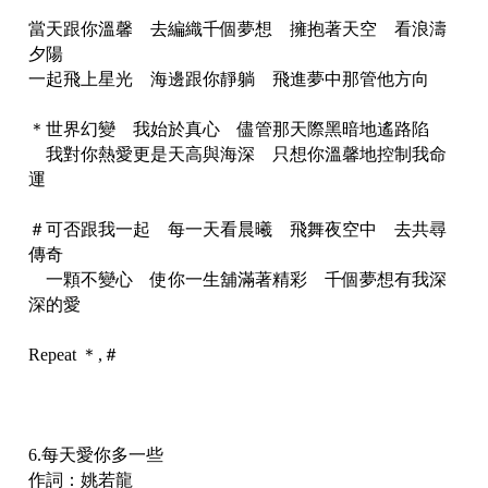
當天跟你溫馨 去編織千個夢想 擁抱著天空 看浪濤
夕陽
一起飛上星光 海邊跟你靜躺 飛進夢中那管他方向
＊世界幻變 我始於真心 儘管那天際黑暗地遙路陷
我對你熱愛更是天高與海深 只想你溫馨地控制我命
運
＃可否跟我一起 每一天看晨曦 飛舞夜空中 去共尋
傳奇
一顆不變心 使你一生舖滿著精彩 千個夢想有我深
深的愛
Repeat ＊,＃
6.每天愛你多一些
作詞：姚若龍