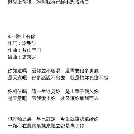
但愛上你後 誰叫我再已經不想找藉口
9.一路上有你
作詞：謝明訓
作曲：片山圭司
編曲：盧東尼
妳知道嗎 愛妳並不容易 還需要很多勇氣
是天意吧 好多話說不出去 就是怕妳負擔不起
妳相信嗎 這一生遇見妳 是上輩子我欠妳
是天意吧 讓我愛上妳 才又讓妳離我而去
也許輪迴裏 早已註定 今生就該我還給妳
一顆心在風雨裏飄來飄去都是為了妳