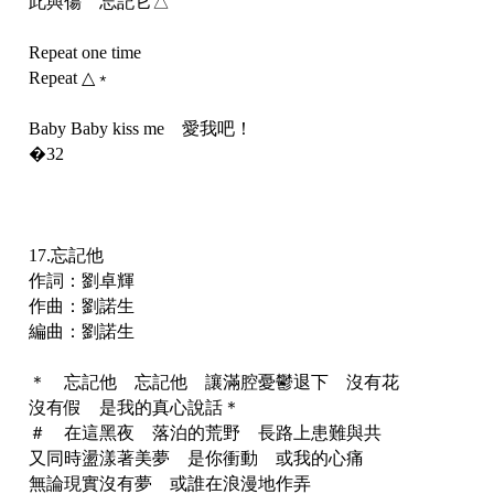
此與傷 忘記它△
Repeat one time
Repeat △﹡
Baby Baby kiss me 愛我吧！
�32
17.忘記他
作詞：劉卓輝
作曲：劉諾生
編曲：劉諾生
＊ 忘記他 忘記他 讓滿腔憂鬱退下 沒有花
沒有假 是我的真心說話＊
＃ 在這黑夜 落泊的荒野 長路上患難與共
又同時盪漾著美夢 是你衝動 或我的心痛
無論現實沒有夢 或誰在浪漫地作弄