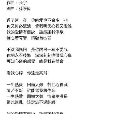
作曲：張宇
編曲：孫崇偉
過了這一夜 你的愛也不會多一些
你又何必流淚 管我明天心裡又愛誰
我的愛情有個缺 誰能讓我停歇
癡心若有罪 情願自己背
不讓我挽回 是你的另一種不妥協
你的永不後悔 深深刻刻痛徹我心扉
可知心痛的感覺 總是我在體會
看我心碎 你遠走高飛
一生熱愛 回頭太難 苦往心裡藏
情若不斷 誰能幫我將你忘
一生熱愛 回頭太難 情路更漫長
從此迷亂 註定逃不過糾纏
我的愛情有個缺 誰能讓我停歇