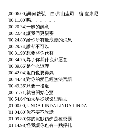
[00:06.00]詞:何啟弘 曲:片山圭司 編:盧東尼
[00:11.00]嗚。。。。。。
[00:20.34]一臉的醉意
[00:22.48]讓我們更親密
[00:24.89]給你所有最浪漫的消息
[00:29.74]誰都不可以
[00:31.98]想要將你代替
[00:34.75]為了你我什么都愿意
[00:39.66]是什么道理
[00:42.04]坦白也要勇氣
[00:44.48]對你的愛已經無法言語
[00:49.36]只要一接近
[00:51.71]就會開始心驚
[00:54.64]怕太早從我懷里離去
[01:00.00]LINDA LINDA LINDA LINDA
[01:04.60]你不要不說話
[01:09.80]你的沉默仿佛是種懲罰
[01:14.98]怪我讓你也有一點掙扎