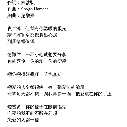
作詞：何啟弘
作曲：Shogo Hamada
編曲：趙增熹
夜半涼 但我有你溫暖的眼光
請把寂寞全部都趕出心房
到我懷裡倘徉
情難防 一不小心就想要分享
你的喜悅 你的愛 你的徬徨
戀你戀得好瘋狂 苦也無妨
戀愛的人全都很像 有一張愛笑的臉龐
時間每天都不夠 讓我再夢一場 把愛放在你的手上
燈昏黃 你的樣子在眼前搖晃
今夜的我不能不醉在幻想
戀愛的人都一樣