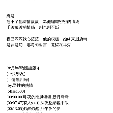
總是 ..
忘不了他深情款款 為他編織密密的情網
千縷萬縷的情絲 割也割不斷
夜已深深我心茫茫 他的模樣 始終來迴旋轉
是夢是幻 那每句誓言 還留在耳旁
[ti:月半彎(國語版)]
[ar:張學友]
[al:情無四歸]
[by:野性的熱情]
[offset:500]
[00:00.00]昨夜的南風輕輕 新月彎彎
[00:07.47]有人俳徊 深夜愁緒驅不散
[00:13.05]似醉似醒 那午夜的夢