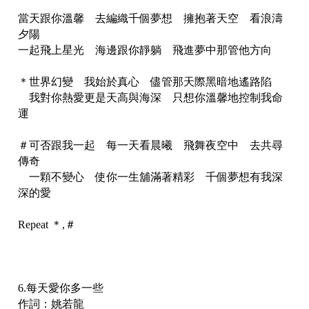
當天跟你溫馨 去編織千個夢想 擁抱著天空 看浪濤
夕陽
一起飛上星光 海邊跟你靜躺 飛進夢中那管他方向
＊世界幻變 我始於真心 儘管那天際黑暗地遙路陷
我對你熱愛更是天高與海深 只想你溫馨地控制我命
運
＃可否跟我一起 每一天看晨曦 飛舞夜空中 去共尋
傳奇
一顆不變心 使你一生舖滿著精彩 千個夢想有我深
深的愛
Repeat ＊,＃
6.每天愛你多一些
作詞：姚若龍