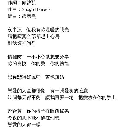
作詞：何啟弘
作曲：Shogo Hamada
編曲：趙增熹
夜半涼 但我有你溫暖的眼光
請把寂寞全部都趕出心房
到我懷裡倘徉
情難防 一不小心就想要分享
你的喜悅 你的愛 你的徬徨
戀你戀得好瘋狂 苦也無妨
戀愛的人全都很像 有一張愛笑的臉龐
時間每天都不夠 讓我再夢一場 把愛放在你的手上
燈昏黃 你的樣子在眼前搖晃
今夜的我不能不醉在幻想
戀愛的人都一樣