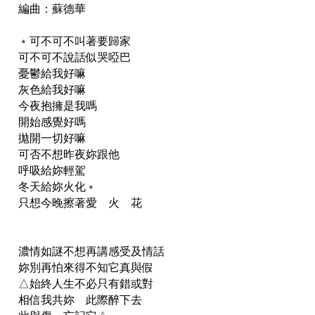
編曲：蘇德華
﹡可不可不叫著要歸家
可不可不說話似哭啞巴
憂鬱給我好嘛
灰色給我好嘛
今夜抱擁是我嗎
開始感覺好嗎
拋開一切好嘛
可否不想昨夜妳跟他
呼吸給妳輕駕
冬天給妳火化﹡
只想今晚擦著愛 火 花
濃情如謎不想再講感受及情話
妳別再怕來得不知它真與假
△始終人生不必只有錯或對
相信我共妳 此際醉下去