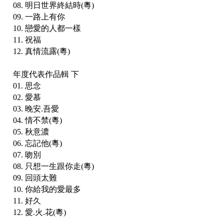
08. 明日世界終結時(粵)
09. 一路上有你
10. 戀愛的人都一樣
11. 祝福
12. 真情流露(粵)
年度代表作品輯 下
01. 思念
02. 愛慕
03. 晚安.吾愛
04. 情不禁(粵)
05. 秋意濃
06. 忘記他(粵)
07. 吻別
08. 只想一生跟你走(粵)
09. 回頭太難
10. 你給我的愛最多
11. 好久
12. 愛.火.花(粵)