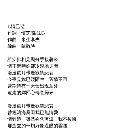
1.情已逝
作詞：慎芝/潘源良
作曲：來生孝夫
編曲：陳敬詩
誰安排相見與分手接著來
情正濃時妳卻冷漠地走開
漫漫歲月帶走歡笑悲哀
今夜見妳已經陌生 舊情不再
曾期待有一天會出現意外
遠走的妳回心轉意歸來
漫漫歲月帶走歡笑悲哀
曾經滄海桑田我已無情愛
情難追 雖然妳含著淚 我不後悔
那逝去的一切好像過眼的雲煙