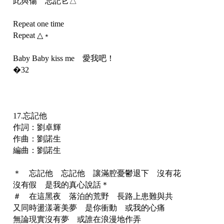
此與傷 忘記它△
Repeat one time
Repeat △﹡
Baby Baby kiss me 愛我吧！
�32
17.忘記他
作詞：劉卓輝
作曲：劉諾生
編曲：劉諾生
＊ 忘記他 忘記他 讓滿腔憂鬱退下 沒有花
沒有假 是我的真心說話＊
＃ 在這黑夜 落泊的荒野 長路上患難與共
又同時盪漾著美夢 是你衝動 或我的心痛
無論現實沒有夢 或誰在浪漫地作弄