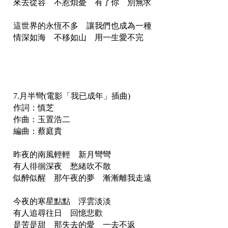
來去從容 不惹煩憂 有了你 別無求
這世界的永恆不多 讓我們也成為一種
情深如海 不移如山 用一生愛不完
7.月半彎(電影「我已成年」插曲)
作詞：慎芝
作曲：玉置浩二
編曲：蔡庭貴
昨夜的南風輕輕 新月彎彎
有人徘徊深夜 愁緒吹不散
似醉似醒 那午夜的夢 漸漸離我走遠
今夜的寒星點點 浮雲淡淡
有人追尋往日 回憶悲歡
是苦是甜 那失去的愛 一去不返