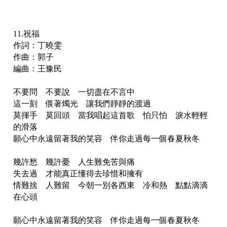
11.祝福
作詞：丁曉雯
作曲：郭子
編曲：王豫民
不要問 不要說 一切盡在不言中
這一刻 偎著燭光 讓我們靜靜的渡過
莫揮手 莫回頭 當我唱起這首歌 怕只怕 淚水輕輕
的滑落
願心中永遠留著我的笑容 伴你走過每一個春夏秋冬
幾許愁 幾許憂 人生難免苦與痛
失去過 才能真正懂得去珍惜和擁有
情難捨 人難留 今朝一別各西東 冷和熱 點點滴滴
在心頭
願心中永遠留著我的笑容 伴你走過每一個春夏秋冬