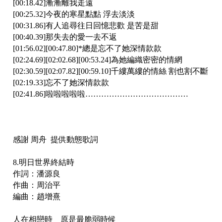
[00:18.42]漸漸離我走遠
[00:25.32]今夜的寒星點點 浮去淡淡
[00:31.86]有人追尋往日回憶悲歡 是苦是甜
[00:40.39]那失去的愛一去不返
[01:56.02][00:47.80]*總是忘不了她深情款款
[02:24.69][02:02.68][00:53.24]為她編織密密的情網
[02:30.59][02:07.82][00:59.10]千縷萬縷的情絲 割也割不斷
[02:19.33]忘不了她深情款款
[02:41.86]啦啦啦啦啦…………………………………
感謝 周舟 提供動態歌詞
8.明日世界終結時
作詞：潘源良
作曲：周治平
編曲：趙增熹
人在相戀時 原是最脆弱時候