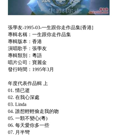
張學友-1995-03-一生跟你走作品集[香港]
專輯名稱：一生跟你走作品集
專輯版本：香港
演唱歌手：張學友
專輯類別：粵語
唱片公司：寶麗金
發行時間：1995年3月
年度代表作品輯 上
01. 情已逝
02. 在我心深處
03. Linda
04. 誰想輕輕偷走我的吻
05. 一顆不變心(粵)
06. 每天愛你多一些
07. 月半彎