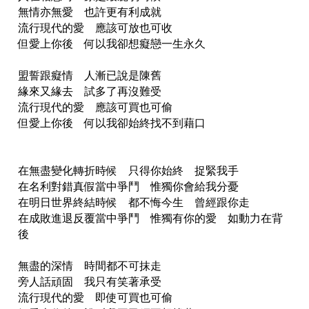
無情亦無愛 也許更有利成就
流行現代的愛 應該可放也可收
但愛上你後 何以我卻想癡戀一生永久
盟誓跟癡情 人漸已說是陳舊
緣來又緣去 試多了再沒難受
流行現代的愛 應該可買也可偷
但愛上你後 何以我卻始終找不到藉口
在無盡變化轉折時候 只得你始終 捉緊我手
在名利對錯真假當中爭鬥 惟獨你會給我分憂
在明日世界終結時候 都不悔今生 曾經跟你走
在成敗進退反覆當中爭鬥 惟獨有你的愛 如動力在背
後
無盡的深情 時間都不可抹走
旁人話頑固 我只有笑著承受
流行現代的愛 即使可買也可偷