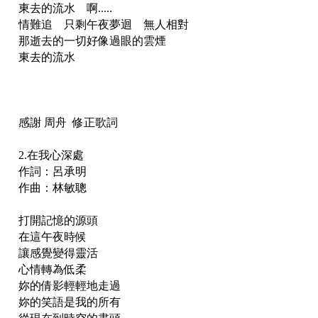
東去的流水 啊.....
情難追 只剩午夜夢迴 無人相對
那逝去的一切好像過眼的雲煙
東去的流水
感謝 周舟 修正歌詞
2.在我心深處
作詞：呂承明
作曲：林敏聰
打開記憶的源頭
在這午夜時候
讓感覺變得靈活
心情轉為低柔
妳的倩影輕輕地走過
妳的笑語是我的所有