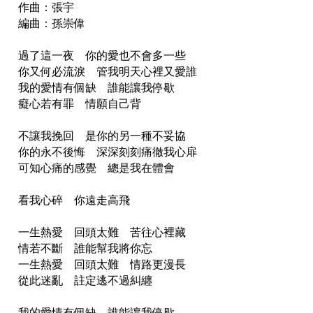
作曲：張宇
編曲：孫崇偉
過了這一夜 你的愛也不會多一些
你又何必流淚 管我明天心裡又愛誰
我的愛情有個缺 誰能讓我停歇
癡心若有罪 情願自己背
不讓我挽回 是你的另一種不妥協
你的永不後悔 深深刻刻痛徹我心扉
可知心痛的感覺 總是我在體會
看我心碎 你遠走高飛
一生熱愛 回頭太難 苦往心裡藏
情若不斷 誰能幫我將你忘
一生熱愛 回頭太難 情路更漫長
從此迷亂 註定逃不過糾纏
我的愛情有個缺 誰能讓我停歇