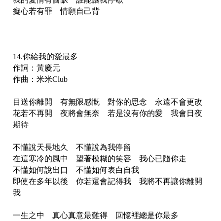
癡心若有罪 情願自己背
14.你給我的愛最多
作詞：黃慶元
作曲：米米Club
目送你離開 有無限感慨 對你的思念 永遠不會更改
花若不再開 夜將會無奈 若是沒有你的愛 我會日夜
期待
不懂說天長地久 不懂說為我停留
在這寒冷的風中 望著模糊的笑容 我心已隨你走
不懂如何說出口 不懂如何表白自我
即使在多年以後 你若還會記得我 我將不再讓你離開
我
一生之中 真心真意最難得 回憶裡總是你最多