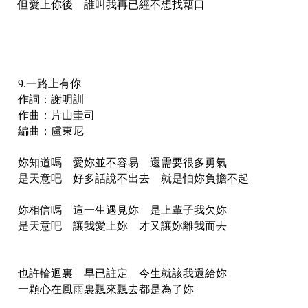
但愛上你後 誰叫我再已經不想找藉口
9.一路上有你
作詞：謝明訓
作曲：片山圭司
編曲：盧東尼
妳知道嗎 愛妳並不容易 還需要很多勇氣
是天意吧 好多話說不出去 就是怕妳負擔不起
妳相信嗎 這一生遇見妳 是上輩子我欠妳
是天意吧 讓我愛上妳 才又讓妳離我而去
也許輪迴裏 早已註定 今生就該我還給妳
一顆心在風雨裏飄來飄去都是為了妳