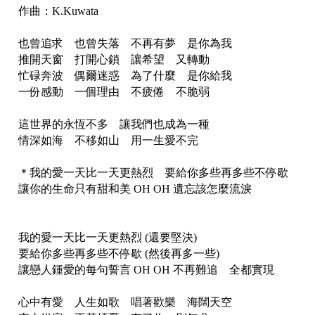
作曲：K.Kuwata
也曾追求 也曾失落 不再有夢 是你為我
推開天窗 打開心鎖 讓希望 又轉動
忙碌奔波 偶爾迷惑 為了什麼 是你給我
一份感動 一個理由 不疲倦 不脆弱
這世界的永恆不多 讓我們也成為一種
情深如海 不移如山 用一生愛不完
＊我的愛一天比一天更熱烈 要給你多些再多些不停歇
讓你的生命只有甜和美 OH OH 遺忘該怎麼流淚
我的愛一天比一天更熱烈 (還要堅決)
要給你多些再多些不停歇 (然後再多一些)
讓戀人鍾愛的每句誓言 OH OH 不再難追 全都實現
心中有愛 人生如歌 唱著歡樂 海闊天空