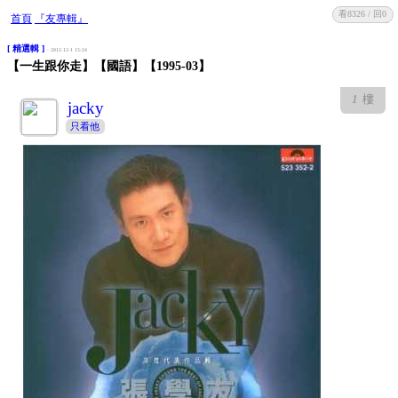
看8326 / 回0
收藏
回復
首頁
『友專輯』
[ 精選輯 ]
- 2012-12-1 15:24
【一生跟你走】【國語】【1995-03】
1
樓
jacky
只看他