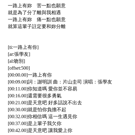
一路上有妳 苦一點也願意
就是為了分了離與我相遇
一路上有妳 痛一點也願意
就算這輩子註定要和妳分離
[ti:一路上有你]
[ar:張學友]
[al:吻別]
[offset:500]
[00:00.00]一路上有你
[00:09.00]詞：謝明訓 曲：片山圭司 演唱：張學友
[00:11.00]你知道嗎 愛你並不容易
[00:16.00]還需要很多勇氣
[00:21.00]是天意吧 好多話說不出去
[00:30.00]就是怕你負擔不起
[00:32.00]你相信嗎 這一生遇見你
[00:37.00]是上輩子我欠你
[00:42.00]是天意吧 讓我愛上你