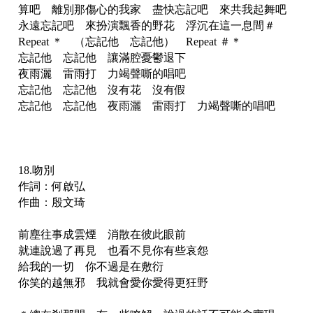
算吧 離別那傷心的我家 盡快忘記吧 來共我起舞吧
永遠忘記吧 來扮演飄香的野花 浮沉在這一息間＃
Repeat ＊ （忘記他 忘記他） Repeat ＃＊
忘記他 忘記他 讓滿腔憂鬱退下
夜雨灑 雷雨打 力竭聲嘶的唱吧
忘記他 忘記他 沒有花 沒有假
忘記他 忘記他 夜雨灑 雷雨打 力竭聲嘶的唱吧
18.吻別
作詞：何啟弘
作曲：殷文琦
前塵往事成雲煙 消散在彼此眼前
就連說過了再見 也看不見你有些哀怨
給我的一切 你不過是在敷衍
你笑的越無邪 我就會愛你愛得更狂野