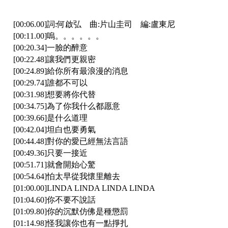
[00:06.00]詞:何啟弘 曲:片山圭司 編:盧東尼
[00:11.00]嗚。。。。。。
[00:20.34]一臉的醉意
[00:22.48]讓我們更親密
[00:24.89]給你所有最浪漫的消息
[00:29.74]誰都不可以
[00:31.98]想要將你代替
[00:34.75]為了你我什么都愿意
[00:39.66]是什么道理
[00:42.04]坦白也要勇氣
[00:44.48]對你的愛已經無法言語
[00:49.36]只要一接近
[00:51.71]就會開始心驚
[00:54.64]怕太早從我懷里離去
[01:00.00]LINDA LINDA LINDA LINDA
[01:04.60]你不要不說話
[01:09.80]你的沉默仿佛是種懲罰
[01:14.98]怪我讓你也有一點掙扎