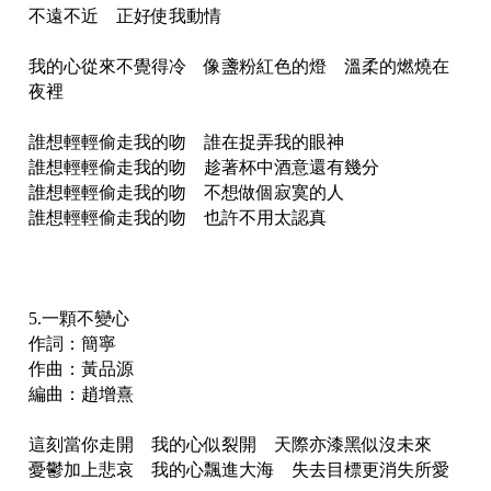
不遠不近 正好使我動情
我的心從來不覺得冷 像盞粉紅色的燈 溫柔的燃燒在
夜裡
誰想輕輕偷走我的吻 誰在捉弄我的眼神
誰想輕輕偷走我的吻 趁著杯中酒意還有幾分
誰想輕輕偷走我的吻 不想做個寂寞的人
誰想輕輕偷走我的吻 也許不用太認真
5.一顆不變心
作詞：簡寧
作曲：黃品源
編曲：趙增熹
這刻當你走開 我的心似裂開 天際亦漆黑似沒未來
憂鬱加上悲哀 我的心飄進大海 失去目標更消失所愛