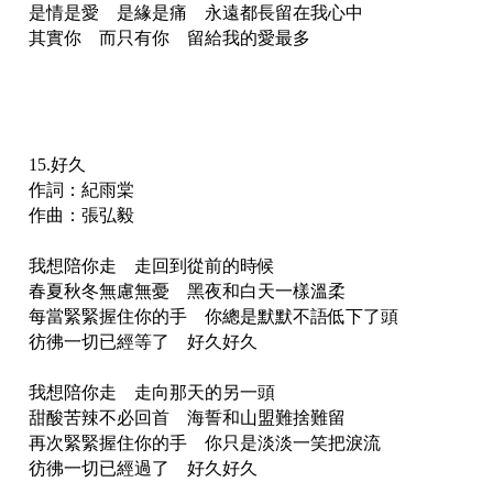
是情是愛 是緣是痛 永遠都長留在我心中
其實你 而只有你 留給我的愛最多
15.好久
作詞：紀雨棠
作曲：張弘毅
我想陪你走 走回到從前的時候
春夏秋冬無慮無憂 黑夜和白天一樣溫柔
每當緊緊握住你的手 你總是默默不語低下了頭
彷彿一切已經等了 好久好久
我想陪你走 走向那天的另一頭
甜酸苦辣不必回首 海誓和山盟難捨難留
再次緊緊握住你的手 你只是淡淡一笑把淚流
彷彿一切已經過了 好久好久