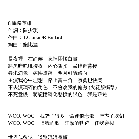
8.馬路英雄
作詞：陳少琪
作曲：T.Clarkin/R.Bullard
編曲：鮑比達
長夜裡 在靜候 忘掉困惱白晝
將黑暗咆吼接收 內心鎖扣 盡掉進背後
尋求幻覺 痛快墮落 明月引我路向
主演我心中理想 路上當主角 寂寞也快樂
不去演瑣碎的角色 不會改我的偏激 (火花般衝擊)
不死意識 將記憶歸化悲憤的眼色 我是叛逆
WOO..WOO 我錯了很多 命運似悲歌 歷盡了坎刻
WOO..WOO 唱我的歌 狂熱的軌跡 任我穿梭
世界似後退 道別流浪身軀