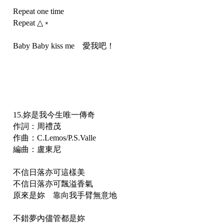
Repeat one time
Repeat △﹡
Baby Baby kiss me 愛我吧！
15.妳是我今生唯一傳奇
作詞：周禮茂
作曲：C.Lemos/P.S.Valle
編曲：盧東尼
不信日落亦可這樣美
不信日落亦可飄溢香氣
原來是妳 靠向我手臂無意地
不錯夢內儘管都是妳