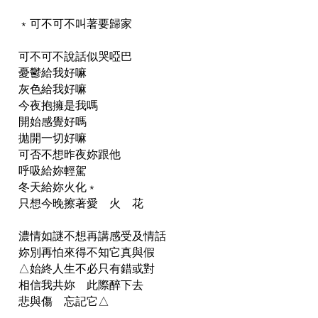
﹡可不可不叫著要歸家
可不可不說話似哭啞巴
憂鬱給我好嘛
灰色給我好嘛
今夜抱擁是我嗎
開始感覺好嗎
拋開一切好嘛
可否不想昨夜妳跟他
呼吸給妳輕駕
冬天給妳火化﹡
只想今晚擦著愛 火 花
濃情如謎不想再講感受及情話
妳別再怕來得不知它真與假
△始終人生不必只有錯或對
相信我共妳 此際醉下去
悲與傷 忘記它△