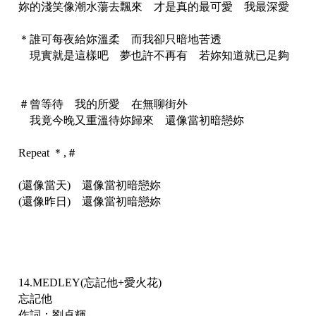
妳的淺笑像潮水蕩去飄來 才是真的最可愛 我最深愛
＊誰可每夜給妳溫柔 而我卻只暗地苦透
現實就是這樣吧 夢也許不再有 若妳知道就已足夠
＃曾等待 我的所愛 在無聊街外
我竟今晚又重溫待妳歸來 還像當初暗戀妳
Repeat ＊,＃
(還像當天) 還像當初暗戀妳
(還像昨日) 還像當初暗戀妳
14.MEDLEY(忘記他+愛火花)
忘記他
作詞：劉卓輝