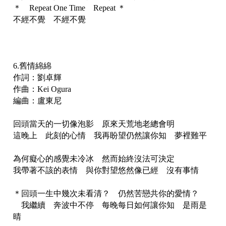
＊ Repeat One Time Repeat ＊
不經不覺 不經不覺
6.舊情綿綿
作詞：劉卓輝
作曲：Kei Ogura
編曲：盧東尼
回頭當天的一切像泡影 原來天荒地老總會明
這晚上 此刻的心情 我再盼望仍然讓你知 夢裡難平
為何癡心的感覺未冷冰 然而始終沒法可決定
我帶著不該的表情 與你對望悠然像已經 沒有事情
＊回頭一生中幾次未看清？ 仍然苦戀共你的愛情？
我繼續 奔波中不停 每晚每日如何讓你知 是雨是
晴