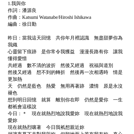
1.我與你
作詞：潘源良
作曲：Katsumi Watanabe/Hiroshi Ishikawa
編曲：徐日勤
昨日：當我這天回憶 共你年月裡認識 無盡甜夢你為
我織
心靈留下痕跡 是你常令我獲益 漫漫長路有你 讓我
懂得愛惜
共經過 數不清的波折 然後又經過 祝福與道別
然後又經過 想不到的轉折 然後再一次相遇時 情是
更加熱
天 仍然是藍色 熱愛 無用再著跡 濃情 原是永沒
褪色
想到明日回憶 就算 離別你在即 仍然是愛你 一生
都衹會這樣說
今日：＊ 現在就熱烈地說我愛妳 現在就熱烈地說我
愛妳
現在就熱烈嚷著 今日我衹想親近妳