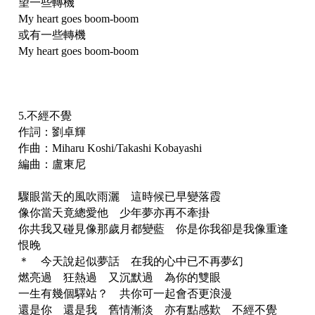
望一些轉機
My heart goes boom-boom
或有一些轉機
My heart goes boom-boom
5.不經不覺
作詞：劉卓輝
作曲：Miharu Koshi/Takashi Kobayashi
編曲：盧東尼
驟眼當天的風吹雨灑 這時候已早變落霞
像你當天竟總愛他 少年夢亦再不牽掛
你共我又碰見像那歲月都變藍 你是你我卻是我像重逢
恨晚
＊ 今天說起似夢話 在我的心中已不再夢幻
燃亮過 狂熱過 又沉默過 為你的雙眼
一生有幾個驛站？ 共你可一起會否更浪漫
還是你 還是我 舊情漸淡 亦有點感歎 不經不覺