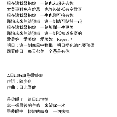
現在讓我緊抱妳 一刻也未想失去妳
太美事難免有妒忌 也許終於衹有空歡喜
現在讓我緊抱妳 一生也願可擁有妳
那怕未來無法預備 這一刻總可貼於一起
現在讓我緊抱妳 一刻燦爛一生更美
那怕未來無法預備 這一刻衹知道多麼的
愛著妳 愛著妳 愛著妳 Repeat ＊
明日：這一刻像風中翻飛 明日變化總也要預備
回看昨日 每天都美 全憑是有你
2.日出時讓戀愛終結
作詞：陳少琪
作曲：日比野健
是你睡了 這日出悄悄
寫一張最後的字條 來望你一次
尋夢眼中 輕輕的轉身 一切抹掉