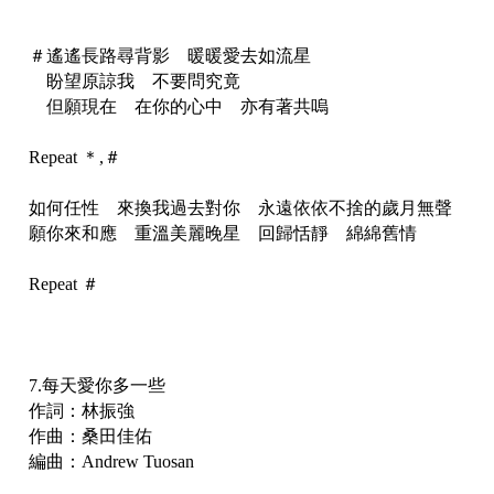
＃遙遙長路尋背影 暖暖愛去如流星
盼望原諒我 不要問究竟
但願現在 在你的心中 亦有著共嗚
Repeat ＊,＃
如何任性 來換我過去對你 永遠依依不捨的歲月無聲
願你來和應 重溫美麗晚星 回歸恬靜 綿綿舊情
Repeat ＃
7.每天愛你多一些
作詞：林振強
作曲：桑田佳佑
編曲：Andrew Tuosan