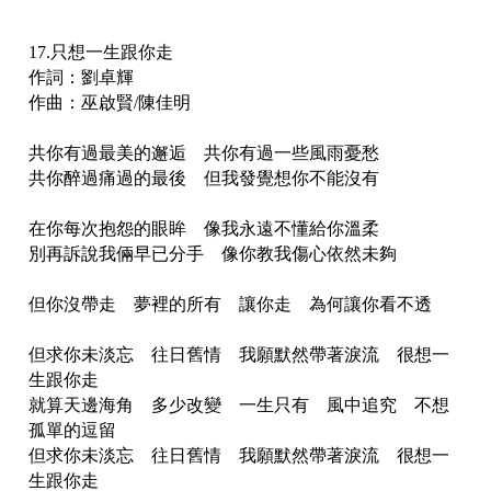
17.只想一生跟你走
作詞：劉卓輝
作曲：巫啟賢/陳佳明
共你有過最美的邂逅 共你有過一些風雨憂愁
共你醉過痛過的最後 但我發覺想你不能沒有
在你每次抱怨的眼眸 像我永遠不懂給你溫柔
別再訴說我倆早已分手 像你教我傷心依然未夠
但你沒帶走 夢裡的所有 讓你走 為何讓你看不透
但求你未淡忘 往日舊情 我願默然帶著淚流 很想一
生跟你走
就算天邊海角 多少改變 一生只有 風中追究 不想
孤單的逗留
但求你未淡忘 往日舊情 我願默然帶著淚流 很想一
生跟你走