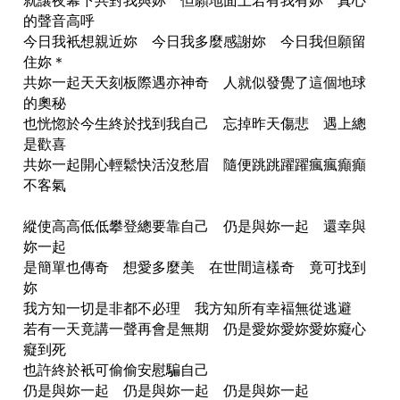
就讓夜幕下共對我與妳 但願地面上若有我有妳 真心
的聲音高呼
今日我衹想親近妳 今日我多麼感謝妳 今日我但願留
住妳＊
共妳一起天天刻板際遇亦神奇 人就似發覺了這個地球
的奧秘
也恍惚於今生終於找到我自己 忘掉昨天傷悲 遇上總
是歡喜
共妳一起開心輕鬆快活沒愁眉 隨便跳跳躍躍瘋瘋癲癲
不客氣
縱使高高低低攀登總要靠自己 仍是與妳一起 還幸與
妳一起
是簡單也傳奇 想愛多麼美 在世間這樣奇 竟可找到
妳
我方知一切是非都不必理 我方知所有幸褔無從逃避
若有一天竟講一聲再會是無期 仍是愛妳愛妳愛妳癡心
癡到死
也許終於衹可偷偷安慰騙自己
仍是與妳一起 仍是與妳一起 仍是與妳一起