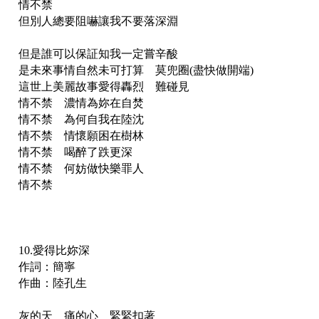
情不禁
但別人總要阻嚇讓我不要落深淵
但是誰可以保証知我一定嘗辛酸
是未來事情自然未可打算 莫兜圈(盡快做開端)
這世上美麗故事愛得轟烈 難碰見
情不禁 濃情為妳在自焚
情不禁 為何自我在陸沈
情不禁 情懷願困在樹林
情不禁 喝醉了跌更深
情不禁 何妨做快樂罪人
情不禁
10.愛得比妳深
作詞：簡寧
作曲：陸孔生
灰的天 痛的心 緊緊扣著