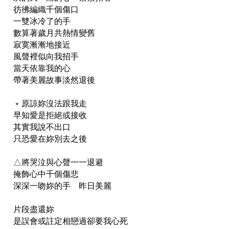
彷彿編織千個傷口
一雙冰冷了的手
數算著歲月共熱情變舊
寂寞漸漸地接近
風聲裡似向我招手
當天依靠我的心
帶著美麗故事淡然退後
﹡原諒妳沒法跟我走
早知愛是拒絕或接收
其實我說不出口
只恐愛在妳別去之後
△將哭泣與心聲一一退避
掩飾心中千個傷悲
深深一吻妳的手 昨日美麗
片段盡還妳
是誤會或註定相戀過卻要我心死