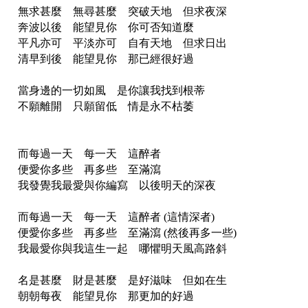
無求甚麼 無尋甚麼 突破天地 但求夜深
奔波以後 能望見你 你可否知道麼
平凡亦可 平淡亦可 自有天地 但求日出
清早到後 能望見你 那已經很好過
當身邊的一切如風 是你讓我找到根蒂
不願離開 只願留低 情是永不枯萎
而每過一天 每一天 這醉者
便愛你多些 再多些 至滿瀉
我發覺我最愛與你編寫 以後明天的深夜
而每過一天 每一天 這醉者 (這情深者)
便愛你多些 再多些 至滿瀉 (然後再多一些)
我最愛你與我這生一起 哪懼明天風高路斜
名是甚麼 財是甚麼 是好滋味 但如在生
朝朝每夜 能望見你 那更加的好過