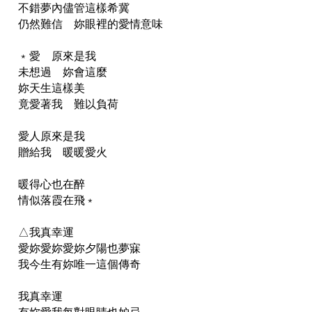
不錯夢內儘管這樣希冀
仍然難信 妳眼裡的愛情意味
﹡愛 原來是我
未想過 妳會這麼
妳天生這樣美
竟愛著我 難以負荷
愛人原來是我
贈給我 暖暖愛火
暖得心也在醉
情似落霞在飛﹡
△我真幸運
愛妳愛妳愛妳夕陽也夢寐
我今生有妳唯一這個傳奇
我真幸運