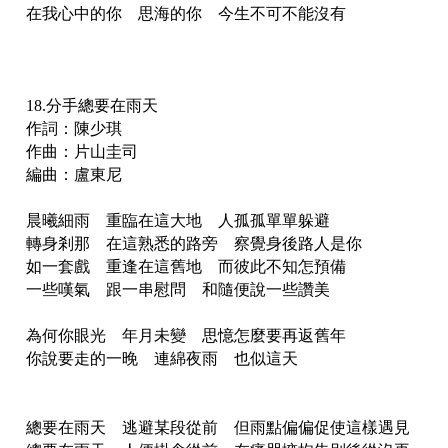
在我心中的你 思海的你 今生不可不能沒有
18.分手總要在雨天
作詞：陳少琪
作曲：片山圭司
編曲：盧東尼
晨曦細雨 重臨在這大地 人孤孤單單躲避
轉身剎那 在這熟悉的路旁 察覺身後路人是你
如一套戲 重逢在這舊地 而彼此不知怎預備
一些嘆氣 跟一串慰問 和隨便說一些讚美
為何你眼光 年月未變 思憶怎麼要再返舊年
你說要走的一晚 連綿夜雨 也似這天
總要在雨天 逃避某段從前 但雨點偏偏促使這樣遇見