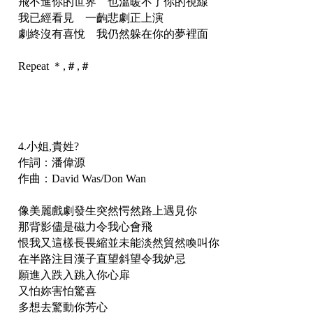
飛不進你的世界 也溫暖不了你的視線
我已經看見 一齣悲劇正上演
劇終沒有喜悅 我仍然躲在你的夢裡面
Repeat ＊,＃,＃
4.小姐,貴姓?
作詞：潘偉源
作曲：David Was/Don Wan
像美麗戲劇發生突然愕然路上遇見你
那背影儘是磁力令我心會飛
恨我又這樣長畏縮並未能淡然貿然喚叫你
在半路注目漢子直望斜望令我妒忌
願進入跌入跳入你心扉
又怕妳害怕驚喜
多想去驚動你芳心