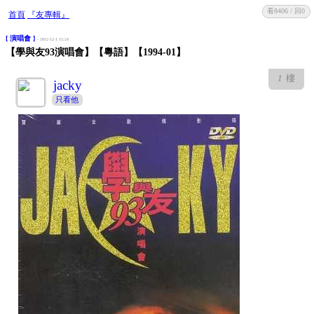
看8406 / 回0
收藏
回復
首頁
『友專輯』
[ 演唱會 ]
- 2012-12-1 15:24
【學與友93演唱會】【粵語】【1994-01】
1
樓
jacky
只看他