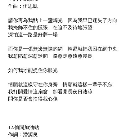
作曲：伍思凱
請你再為我點上一盞燭光 因為我早已迷失了方向
我掩飾不住的慌張 在迫不及待地張望
深怕這一路是好夢一場
而你是一張無邊無際的網 輕易就把我困在網中央
我愈陷愈深愈迷惘 路愈走愈遠愈漫長
如何我才能捉住你眼光
情願就這樣守在你身旁 情願就這樣一輩子不忘
我打開愛情這扇窗 卻看見長夜日淒涼
問你是否會捨得我心傷
12.偷閒加油站
作詞：潘源良