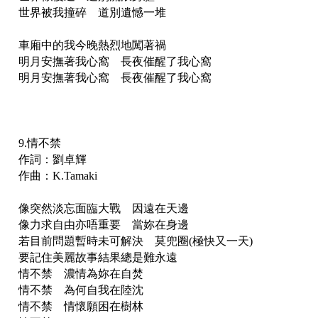
世界被我撞碎 道別遺憾一堆
車廂中的我今晚熱烈地闖著禍
明月安撫著我心窩 長夜催醒了我心窩
明月安撫著我心窩 長夜催醒了我心窩
9.情不禁
作詞：劉卓輝
作曲：K.Tamaki
像突然淡忘面臨大戰 因遠在天邊
像力求自由亦唔重要 當妳在身邊
若目前問題暫時未可解決 莫兜圈(極快又一天)
要記住美麗故事結果總是難永遠
情不禁 濃情為妳在自焚
情不禁 為何自我在陸沈
情不禁 情懷願困在樹林