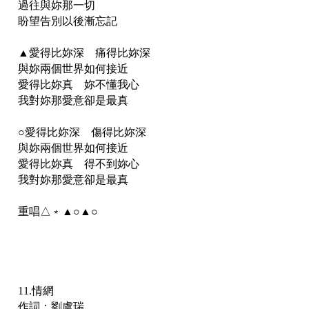
過往與妳那一切
盼望告別以後漸忘記
▲愛得比妳深 痛得比妳深
與妳兩個世界如何接近
愛得比妳真 妳不懂我心
我對妳那愛意卻是最真
○愛得比妳深 傷得比妳深
與妳兩個世界如何接近
愛得比妳真 得不到妳心
我對妳那愛意卻是最真
重唱△﹡▲○▲○
11.情網
作詞：劉虞瑞