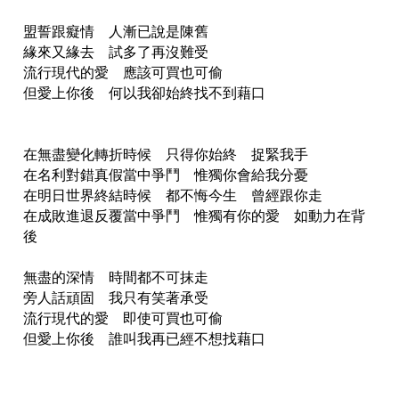
盟誓跟癡情 人漸已說是陳舊
緣來又緣去 試多了再沒難受
流行現代的愛 應該可買也可偷
但愛上你後 何以我卻始終找不到藉口
在無盡變化轉折時候 只得你始終 捉緊我手
在名利對錯真假當中爭鬥 惟獨你會給我分憂
在明日世界終結時候 都不悔今生 曾經跟你走
在成敗進退反覆當中爭鬥 惟獨有你的愛 如動力在背
後
無盡的深情 時間都不可抹走
旁人話頑固 我只有笑著承受
流行現代的愛 即使可買也可偷
但愛上你後 誰叫我再已經不想找藉口