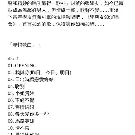
聲和精妙的唱功贏得「歌神」封號的張學友，如今已轉
型成為溫馨好男人，但情緣十載，歌聲不變……重溫一
下當年學友無懈可擊的現場演唱吧，《學與友93演唱
會》，首首如酒的歌，保證讓你如痴如醉……
「專輯歌曲」：
disc 1
01. OPENING
02. 我與你(昨日、今日、明日)
03. 日出時讓戀愛終結
04. 吻別
05. 小姐貴姓
06. 不經不覺
07. 舊情綿綿
08. 每天愛你多一些
09. 馬路英雄
10. 情不禁
11. 愛得比你深