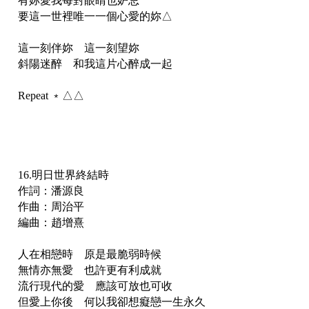
有妳愛我每對眼睛也妒忌
要這一世裡唯一一個心愛的妳△
這一刻伴妳 這一刻望妳
斜陽迷醉 和我這片心醉成一起
Repeat ﹡△△
16.明日世界終結時
作詞：潘源良
作曲：周治平
編曲：趙增熹
人在相戀時 原是最脆弱時候
無情亦無愛 也許更有利成就
流行現代的愛 應該可放也可收
但愛上你後 何以我卻想癡戀一生永久