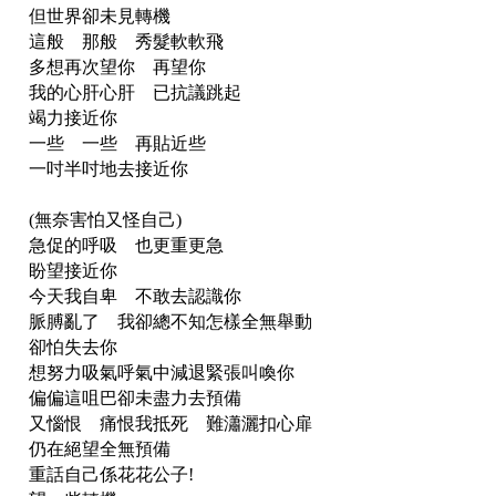
但世界卻未見轉機
這般 那般 秀髮軟軟飛
多想再次望你 再望你
我的心肝心肝 已抗議跳起
竭力接近你
一些 一些 再貼近些
一吋半吋地去接近你
(無奈害怕又怪自己)
急促的呼吸 也更重更急
盼望接近你
今天我自卑 不敢去認識你
脈膊亂了 我卻總不知怎樣全無舉動
卻怕失去你
想努力吸氣呼氣中減退緊張叫喚你
偏偏這咀巴卻未盡力去預備
又惱恨 痛恨我抵死 難瀟灑扣心扉
仍在絕望全無預備
重話自己係花花公子!