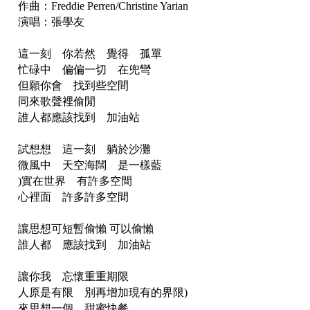
作曲：Freddie Perren/Christine Yarian
演唱：張學友
這一刻 你若然 覺得 孤單
忙碌中 偏偏一切 在兜彎
但願你會 找到些空間
同來歌聲裡偷閒
誰人都應該找到 加油站
試想想 這一刻 躺於沙灘
微風中 天空海闊 是一樣藍
)實在世界 有許多空間
心裡面 許多許多空間
讓思想可短暫偷懶 可以偷懶
誰人都 應該找到 加油站
讓你我 忘懷重重期限
人原是有限 別再增加現有的界限)
來思想一個 甜蜜快餐