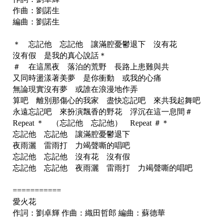
作曲：劉諾生
編曲：劉諾生
＊ 忘記他 忘記他 讓滿腔憂鬱退下 沒有花
沒有假 是我的真心說話＊
＃ 在這黑夜 落泊的荒野 長路上患難與共
又同時盪漾著美夢 是你衝動 或我的心痛
無論現實沒有夢 或誰在浪漫地作弄
算吧 離別那傷心的我家 盡快忘記吧 來共我起舞吧
永遠忘記吧 來扮演飄香的野花 浮沉在這一息間＃
Repeat ＊ （忘記他 忘記他） Repeat ＃＊
忘記他 忘記他 讓滿腔憂鬱退下
夜雨灑 雷雨打 力竭聲嘶的唱吧
忘記他 忘記他 沒有花 沒有假
忘記他 忘記他 夜雨灑 雷雨打 力竭聲嘶的唱吧
===========
愛火花
作詞：劉卓輝 作曲：織田哲郎 編曲：蘇德華