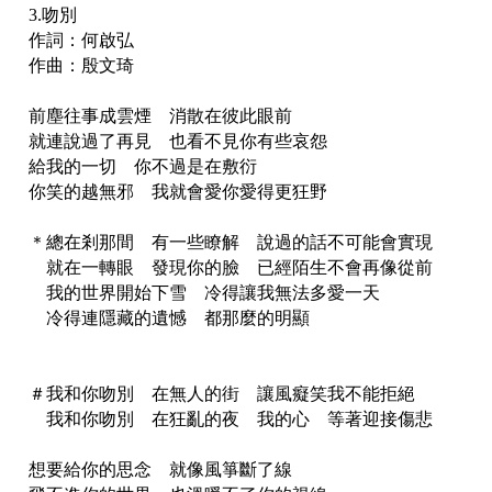
3.吻別
作詞：何啟弘
作曲：殷文琦
前塵往事成雲煙 消散在彼此眼前
就連說過了再見 也看不見你有些哀怨
給我的一切 你不過是在敷衍
你笑的越無邪 我就會愛你愛得更狂野
＊總在剎那間 有一些瞭解 說過的話不可能會實現
就在一轉眼 發現你的臉 已經陌生不會再像從前
我的世界開始下雪 冷得讓我無法多愛一天
冷得連隱藏的遺憾 都那麼的明顯
＃我和你吻別 在無人的街 讓風癡笑我不能拒絕
我和你吻別 在狂亂的夜 我的心 等著迎接傷悲
想要給你的思念 就像風箏斷了線