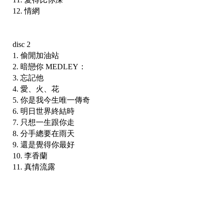
12. 情網
disc 2
1. 偷閒加油站
2. 暗戀你 MEDLEY：
3. 忘記他
4. 愛、火、花
5. 你是我今生唯一傳奇
6. 明日世界終結時
7. 只想一生跟你走
8. 分手總要在雨天
9. 還是覺得你最好
10. 李香蘭
11. 真情流露