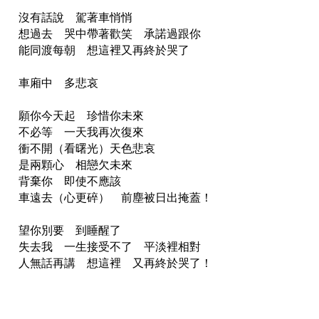
沒有話說 駕著車悄悄
想過去 哭中帶著歡笑 承諾過跟你
能同渡每朝 想這裡又再終於哭了
車廂中 多悲哀
願你今天起 珍惜你未來
不必等 一天我再次復來
衝不開（看曙光）天色悲哀
是兩顆心 相戀欠未來
背棄你 即使不應該
車遠去（心更碎） 前塵被日出掩蓋！
望你別要 到睡醒了
失去我 一生接受不了 平淡裡相對
人無話再講 想這裡 又再終於哭了！