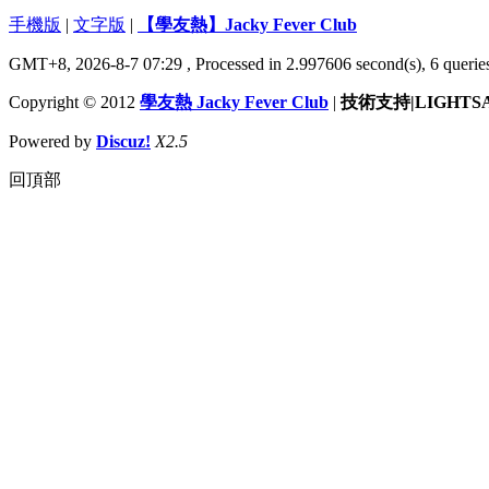
手機版
|
文字版
|
【學友熱】Jacky Fever Club
GMT+8, 2026-8-7 07:29
, Processed in 2.997606 second(s), 6 queries
Copyright © 2012
學友熱 Jacky Fever Club
|
技術支持|LIGHTS
Powered by
Discuz!
X2.5
回頂部