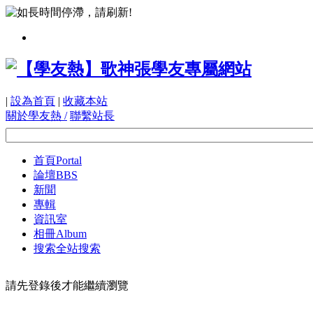
|
設為首頁
|
收藏本站
關於學友熱 /
聯繫站長
首頁
Portal
論壇
BBS
新聞
專輯
資訊室
相冊
Album
搜索
全站搜索
請先登錄後才能繼續瀏覽