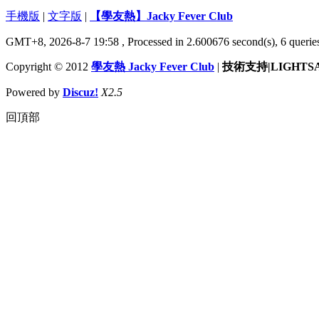
手機版
|
文字版
|
【學友熱】Jacky Fever Club
GMT+8, 2026-8-7 19:58
, Processed in 2.600676 second(s), 6 queries
Copyright © 2012
學友熱 Jacky Fever Club
|
技術支持|LIGHTS
Powered by
Discuz!
X2.5
回頂部