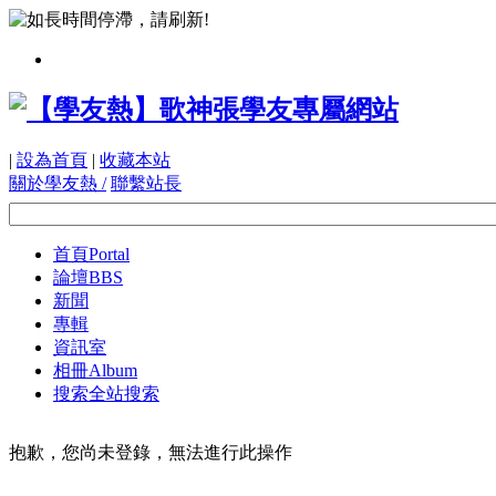
|
設為首頁
|
收藏本站
關於學友熱 /
聯繫站長
首頁
Portal
論壇
BBS
新聞
專輯
資訊室
相冊
Album
搜索
全站搜索
抱歉，您尚未登錄，無法進行此操作