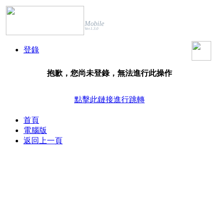
Mobile
Ver.1.3.0
登錄
抱歉，您尚未登錄，無法進行此操作
點擊此鏈接進行跳轉
首頁
電腦版
返回上一頁