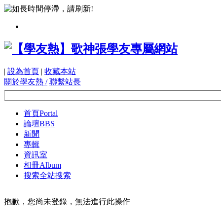
|
設為首頁
|
收藏本站
關於學友熱 /
聯繫站長
首頁
Portal
論壇
BBS
新聞
專輯
資訊室
相冊
Album
搜索
全站搜索
抱歉，您尚未登錄，無法進行此操作