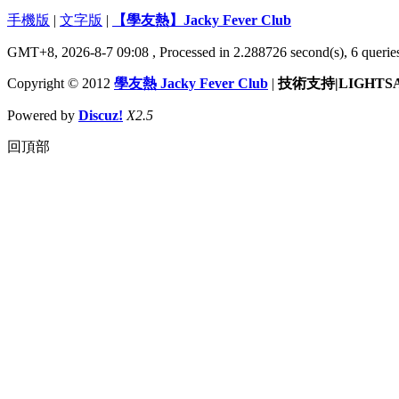
手機版
|
文字版
|
【學友熱】Jacky Fever Club
GMT+8, 2026-8-7 09:08
, Processed in 2.288726 second(s), 6 queries
Copyright © 2012
學友熱 Jacky Fever Club
|
技術支持|LIGHTS
Powered by
Discuz!
X2.5
回頂部