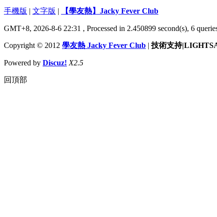
手機版
|
文字版
|
【學友熱】Jacky Fever Club
GMT+8, 2026-8-6 22:31
, Processed in 2.450899 second(s), 6 queries
Copyright © 2012
學友熱 Jacky Fever Club
|
技術支持|LIGHTS
Powered by
Discuz!
X2.5
回頂部