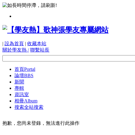
|
設為首頁
|
收藏本站
關於學友熱 /
聯繫站長
首頁
Portal
論壇
BBS
新聞
專輯
資訊室
相冊
Album
搜索
全站搜索
抱歉，您尚未登錄，無法進行此操作