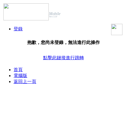
Mobile
Ver.1.3.0
登錄
抱歉，您尚未登錄，無法進行此操作
點擊此鏈接進行跳轉
首頁
電腦版
返回上一頁