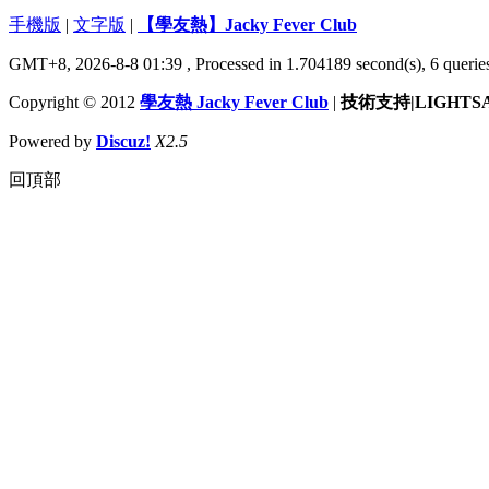
手機版
|
文字版
|
【學友熱】Jacky Fever Club
GMT+8, 2026-8-8 01:39
, Processed in 1.704189 second(s), 6 queries
Copyright © 2012
學友熱 Jacky Fever Club
|
技術支持|LIGHTS
Powered by
Discuz!
X2.5
回頂部