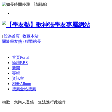
|
設為首頁
|
收藏本站
關於學友熱 /
聯繫站長
首頁
Portal
論壇
BBS
新聞
專輯
資訊室
相冊
Album
搜索
全站搜索
抱歉，您尚未登錄，無法進行此操作