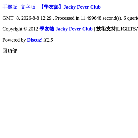
手機版
|
文字版
|
【學友熱】Jacky Fever Club
GMT+8, 2026-8-8 12:29
, Processed in 11.499648 second(s), 6 querie
Copyright © 2012
學友熱 Jacky Fever Club
|
技術支持|LIGHTS
Powered by
Discuz!
X2.5
回頂部