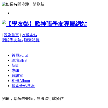
|
設為首頁
|
收藏本站
關於學友熱 /
聯繫站長
首頁
Portal
論壇
BBS
新聞
專輯
資訊室
相冊
Album
搜索
全站搜索
抱歉，您尚未登錄，無法進行此操作