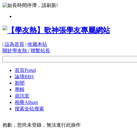
|
設為首頁
|
收藏本站
關於學友熱 /
聯繫站長
首頁
Portal
論壇
BBS
新聞
專輯
資訊室
相冊
Album
搜索
全站搜索
抱歉，您尚未登錄，無法進行此操作