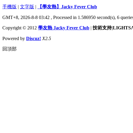
手機版
|
文字版
|
【學友熱】Jacky Fever Club
GMT+8, 2026-8-8 03:42
, Processed in 1.586950 second(s), 6 queries
Copyright © 2012
學友熱 Jacky Fever Club
|
技術支持|LIGHTS
Powered by
Discuz!
X2.5
回頂部