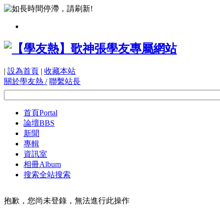
|
設為首頁
|
收藏本站
關於學友熱 /
聯繫站長
首頁
Portal
論壇
BBS
新聞
專輯
資訊室
相冊
Album
搜索
全站搜索
抱歉，您尚未登錄，無法進行此操作