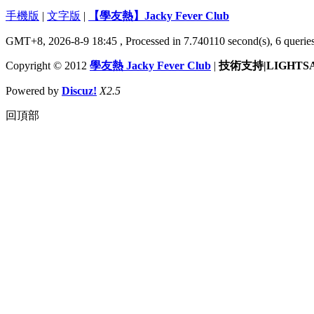
手機版
|
文字版
|
【學友熱】Jacky Fever Club
GMT+8, 2026-8-9 18:45
, Processed in 7.740110 second(s), 6 queries
Copyright © 2012
學友熱 Jacky Fever Club
|
技術支持|LIGHTS
Powered by
Discuz!
X2.5
回頂部