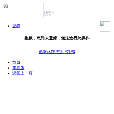
Mobile
Ver.1.3.0
登錄
抱歉，您尚未登錄，無法進行此操作
點擊此鏈接進行跳轉
首頁
電腦版
返回上一頁