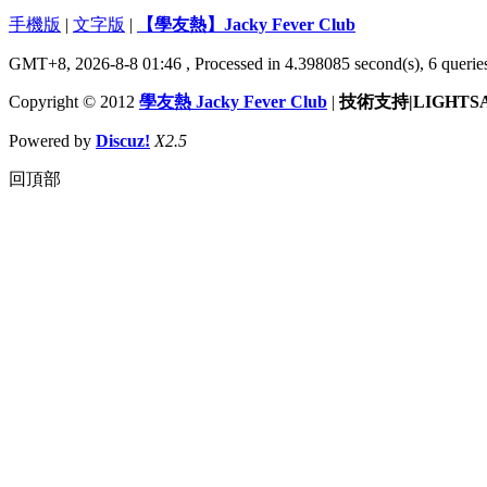
手機版
|
文字版
|
【學友熱】Jacky Fever Club
GMT+8, 2026-8-8 01:46
, Processed in 4.398085 second(s), 6 queries
Copyright © 2012
學友熱 Jacky Fever Club
|
技術支持|LIGHTS
Powered by
Discuz!
X2.5
回頂部