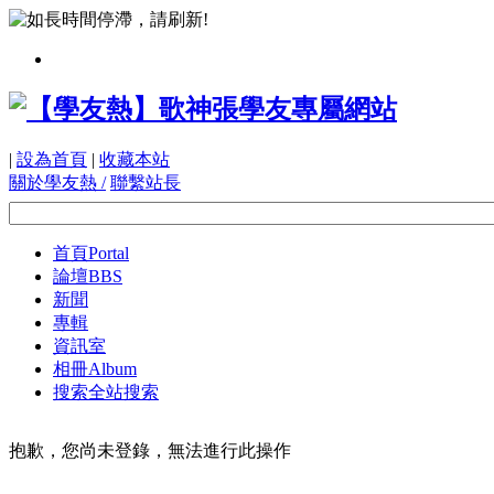
|
設為首頁
|
收藏本站
關於學友熱 /
聯繫站長
首頁
Portal
論壇
BBS
新聞
專輯
資訊室
相冊
Album
搜索
全站搜索
抱歉，您尚未登錄，無法進行此操作