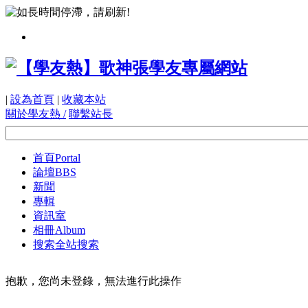
|
設為首頁
|
收藏本站
關於學友熱 /
聯繫站長
首頁
Portal
論壇
BBS
新聞
專輯
資訊室
相冊
Album
搜索
全站搜索
抱歉，您尚未登錄，無法進行此操作