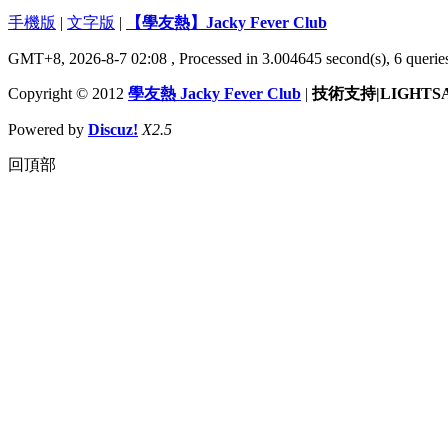
手機版
|
文字版
|
【學友熱】Jacky Fever Club
GMT+8, 2026-8-7 02:08
, Processed in 3.004645 second(s), 6 queries
Copyright © 2012
學友熱 Jacky Fever Club
|
技術支持|LIGHTS
Powered by
Discuz!
X2.5
回頂部