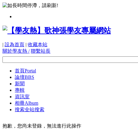
|
設為首頁
|
收藏本站
關於學友熱 /
聯繫站長
首頁
Portal
論壇
BBS
新聞
專輯
資訊室
相冊
Album
搜索
全站搜索
抱歉，您尚未登錄，無法進行此操作