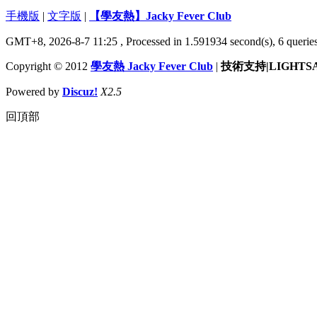
手機版
|
文字版
|
【學友熱】Jacky Fever Club
GMT+8, 2026-8-7 11:25
, Processed in 1.591934 second(s), 6 queries
Copyright © 2012
學友熱 Jacky Fever Club
|
技術支持|LIGHTS
Powered by
Discuz!
X2.5
回頂部