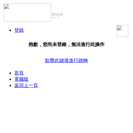
Mobile
Ver.1.3.0
登錄
抱歉，您尚未登錄，無法進行此操作
點擊此鏈接進行跳轉
首頁
電腦版
返回上一頁