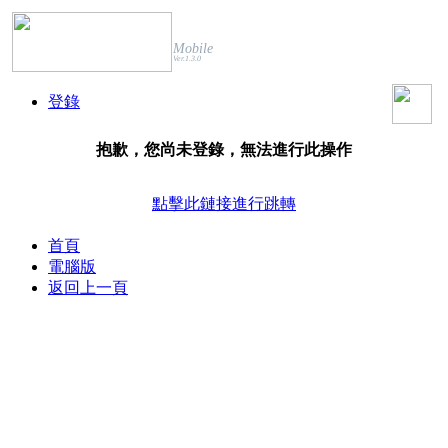
Mobile
Ver.1.3.0
登錄
抱歉，您尚未登錄，無法進行此操作
點擊此鏈接進行跳轉
首頁
電腦版
返回上一頁