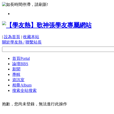
|
設為首頁
|
收藏本站
關於學友熱 /
聯繫站長
首頁
Portal
論壇
BBS
新聞
專輯
資訊室
相冊
Album
搜索
全站搜索
抱歉，您尚未登錄，無法進行此操作