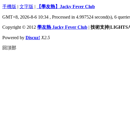
手機版
|
文字版
|
【學友熱】Jacky Fever Club
GMT+8, 2026-8-6 10:34
, Processed in 4.997524 second(s), 6 queries
Copyright © 2012
學友熱 Jacky Fever Club
|
技術支持|LIGHTS
Powered by
Discuz!
X2.5
回頂部