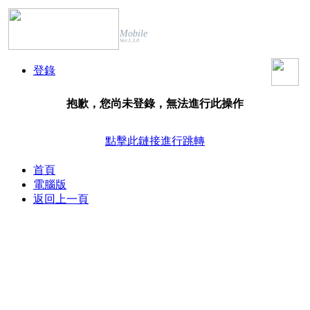
Mobile
Ver.1.3.0
登錄
抱歉，您尚未登錄，無法進行此操作
點擊此鏈接進行跳轉
首頁
電腦版
返回上一頁