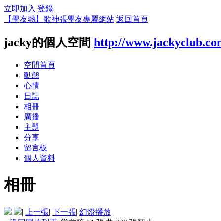
立即加入
登錄
【學友熱】歌神張學友專屬網站
返回首頁
jacky的個人空間
http://www.jackyclub.co
空間首頁
動態
心情
日誌
相冊
廣播
主題
分享
留言板
個人資料
相冊
|
上一張
|
下一張
|
幻燈播放