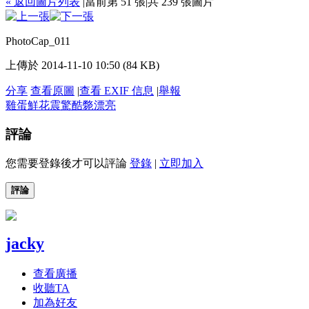
« 返回圖片列表
|
當前第 51 張
|
共 239 張圖片
PhotoCap_011
上傳於 2014-11-10 10:50 (84 KB)
分享
查看原圖
|
查看 EXIF 信息
|
舉報
雞蛋
鮮花
震驚
酷斃
漂亮
評論
您需要登錄後才可以評論
登錄
|
立即加入
評論
jacky
查看廣播
收聽TA
加為好友