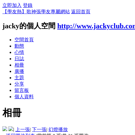
立即加入
登錄
【學友熱】歌神張學友專屬網站
返回首頁
jacky的個人空間
http://www.jackyclub.co
空間首頁
動態
心情
日誌
相冊
廣播
主題
分享
留言板
個人資料
相冊
|
上一張
|
下一張
|
幻燈播放