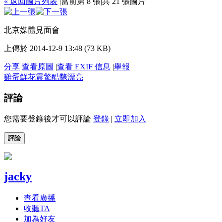
« 返回圖片列表
|
當前第 8 張
|
共 21 張圖片
北京媒體見面會
上傳於 2014-12-9 13:48 (73 KB)
分享
查看原圖
|
查看 EXIF 信息
|
舉報
雞蛋
鮮花
震驚
酷斃
漂亮
評論
您需要登錄後才可以評論
登錄
|
立即加入
評論
jacky
查看廣播
收聽TA
加為好友