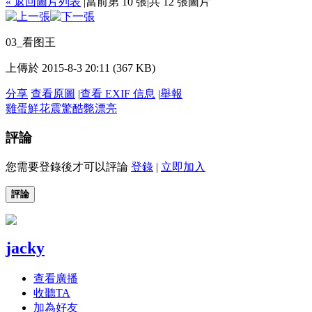
« 返回圖片列表
|
當前第 10 張
|
共 12 張圖片
03_看图王
上傳於 2015-8-3 20:11 (367 KB)
分享
查看原圖
|
查看 EXIF 信息
|
舉報
雞蛋
鮮花
震驚
酷斃
漂亮
評論
您需要登錄後才可以評論
登錄
|
立即加入
評論
jacky
查看廣播
收聽TA
加為好友