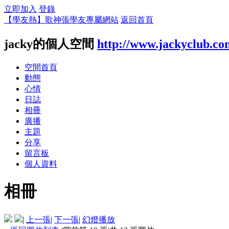
立即加入
登錄
【學友熱】歌神張學友專屬網站
返回首頁
jacky的個人空間
http://www.jackyclub.co
空間首頁
動態
心情
日誌
相冊
廣播
主題
分享
留言板
個人資料
相冊
|
上一張
|
下一張
|
幻燈播放