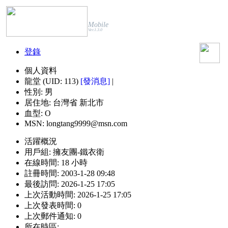
Mobile
Ver.1.3.0
登錄
個人資料
龍堂 (UID: 113)
[發消息]
|
性別:
男
居住地:
台灣省 新北市
血型:
O
MSN:
longtang9999@msn.com
活躍概況
用戶組:
擁友團-鐵衣衛
在線時間:
18 小時
註冊時間:
2003-1-28 09:48
最後訪問:
2026-1-25 17:05
上次活動時間:
2026-1-25 17:05
上次發表時間:
0
上次郵件通知:
0
所在時區: