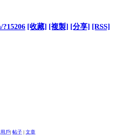
m/?15206
[收藏]
[複製]
[分享]
[RSS]
用戶
|
帖子
|
文章