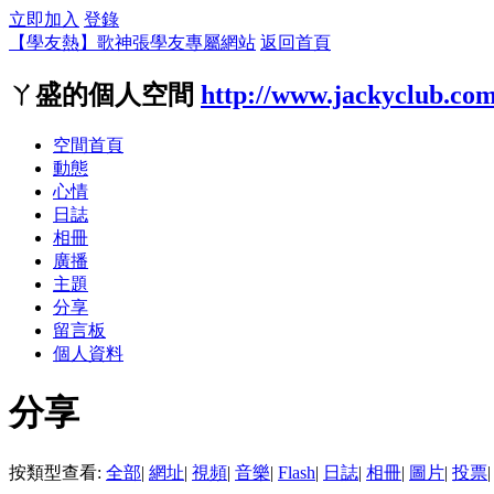
立即加入
登錄
【學友熱】歌神張學友專屬網站
返回首頁
ㄚ盛的個人空間
http://www.jackyclub.co
空間首頁
動態
心情
日誌
相冊
廣播
主題
分享
留言板
個人資料
分享
按類型查看:
全部
|
網址
|
視頻
|
音樂
|
Flash
|
日誌
|
相冊
|
圖片
|
投票
|