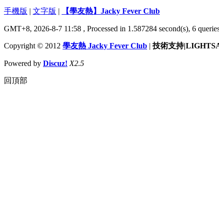
手機版
|
文字版
|
【學友熱】Jacky Fever Club
GMT+8, 2026-8-7 11:58
, Processed in 1.587284 second(s), 6 queries
Copyright © 2012
學友熱 Jacky Fever Club
|
技術支持|LIGHTS
Powered by
Discuz!
X2.5
回頂部