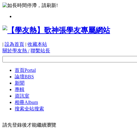
|
設為首頁
|
收藏本站
關於學友熱 /
聯繫站長
首頁
Portal
論壇
BBS
新聞
專輯
資訊室
相冊
Album
搜索
全站搜索
請先登錄後才能繼續瀏覽