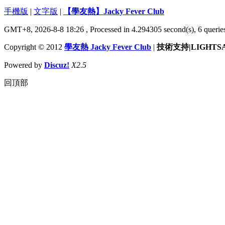
手機版
|
文字版
|
【學友熱】Jacky Fever Club
GMT+8, 2026-8-8 18:26
, Processed in 4.294305 second(s), 6 queries
Copyright © 2012
學友熱 Jacky Fever Club
|
技術支持|LIGHTS
Powered by
Discuz!
X2.5
回頂部