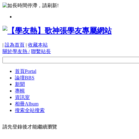
|
設為首頁
|
收藏本站
關於學友熱 /
聯繫站長
首頁
Portal
論壇
BBS
新聞
專輯
資訊室
相冊
Album
搜索
全站搜索
請先登錄後才能繼續瀏覽