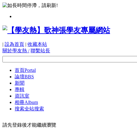
|
設為首頁
|
收藏本站
關於學友熱 /
聯繫站長
首頁
Portal
論壇
BBS
新聞
專輯
資訊室
相冊
Album
搜索
全站搜索
請先登錄後才能繼續瀏覽