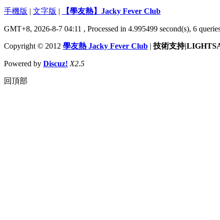
手機版
|
文字版
|
【學友熱】Jacky Fever Club
GMT+8, 2026-8-7 04:11
, Processed in 4.995499 second(s), 6 queries
Copyright © 2012
學友熱 Jacky Fever Club
|
技術支持|LIGHTS
Powered by
Discuz!
X2.5
回頂部