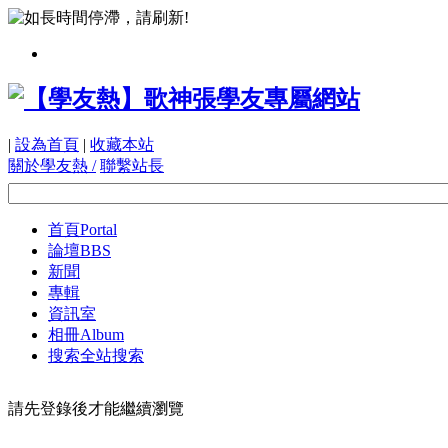
|
設為首頁
|
收藏本站
關於學友熱 /
聯繫站長
首頁
Portal
論壇
BBS
新聞
專輯
資訊室
相冊
Album
搜索
全站搜索
請先登錄後才能繼續瀏覽