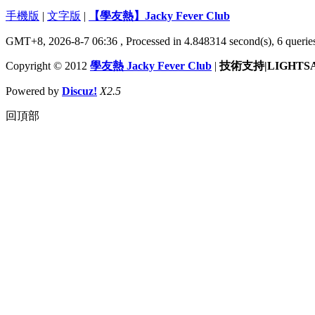
手機版
|
文字版
|
【學友熱】Jacky Fever Club
GMT+8, 2026-8-7 06:36
, Processed in 4.848314 second(s), 6 queries
Copyright © 2012
學友熱 Jacky Fever Club
|
技術支持|LIGHTS
Powered by
Discuz!
X2.5
回頂部