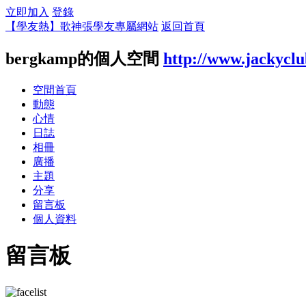
立即加入
登錄
【學友熱】歌神張學友專屬網站
返回首頁
bergkamp的個人空間
http://www.jackycl
空間首頁
動態
心情
日誌
相冊
廣播
主題
分享
留言板
個人資料
留言板