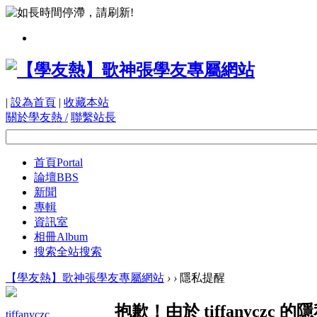
|
設為首頁
|
收藏本站
關於學友熱 /
聯繫站長
首頁
Portal
論壇
BBS
新聞
專輯
資訊室
相冊
Album
搜索
全站搜索
【學友熱】歌神張學友專屬網站
›
›
隱私提醒
抱歉！由於 tiffanycz
tiffanyczc