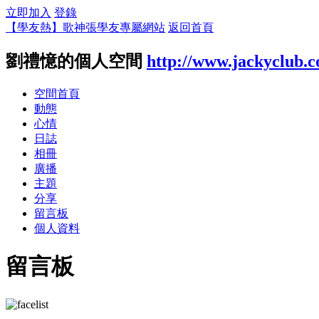
立即加入
登錄
【學友熱】歌神張學友專屬網站
返回首頁
劉禮憶的個人空間
http://www.jackyclub.
空間首頁
動態
心情
日誌
相冊
廣播
主題
分享
留言板
個人資料
留言板