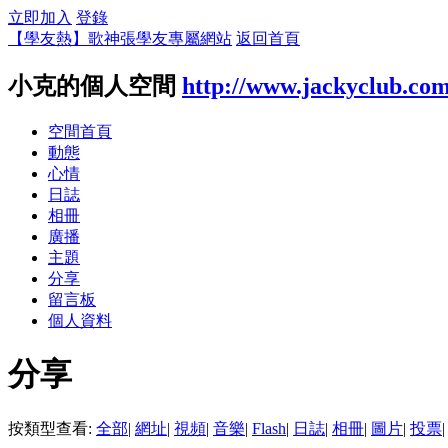
立即加入
登錄
【學友熱】歌神張學友專屬網站
返回首頁
小克的個人空間
http://www.jackyclub.co
空間首頁
動態
心情
日誌
相冊
廣播
主題
分享
留言板
個人資料
分享
按類型查看:
全部
|
網址
|
視頻
|
音樂
|
Flash
|
日誌
|
相冊
|
圖片
|
投票
|