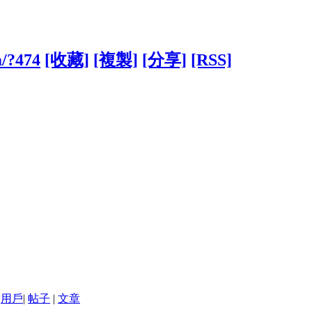
m/?474
[收藏]
[複製]
[分享]
[RSS]
用戶
|
帖子
|
文章